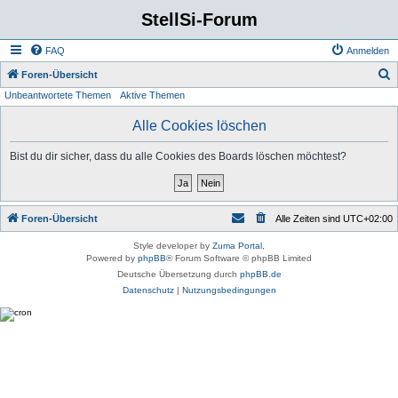
StellSi-Forum
FAQ
Anmelden
S
Foren-Übersicht
Unbeantwortete Themen
Aktive Themen
u
c
Alle Cookies löschen
h
Bist du dir sicher, dass du alle Cookies des Boards löschen möchtest?
e
Foren-Übersicht
Alle Zeiten sind
UTC+02:00
Style developer by
Zuma Portal
,
Powered by
phpBB
® Forum Software © phpBB Limited
Deutsche Übersetzung durch
phpBB.de
Datenschutz
|
Nutzungsbedingungen