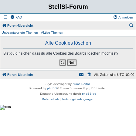
StellSi-Forum
FAQ
Anmelden
S
Foren-Übersicht
Unbeantwortete Themen
Aktive Themen
u
c
Alle Cookies löschen
h
Bist du dir sicher, dass du alle Cookies des Boards löschen möchtest?
e
Foren-Übersicht
Alle Zeiten sind
UTC+02:00
Style developer by
Zuma Portal
,
Powered by
phpBB
® Forum Software © phpBB Limited
Deutsche Übersetzung durch
phpBB.de
Datenschutz
|
Nutzungsbedingungen