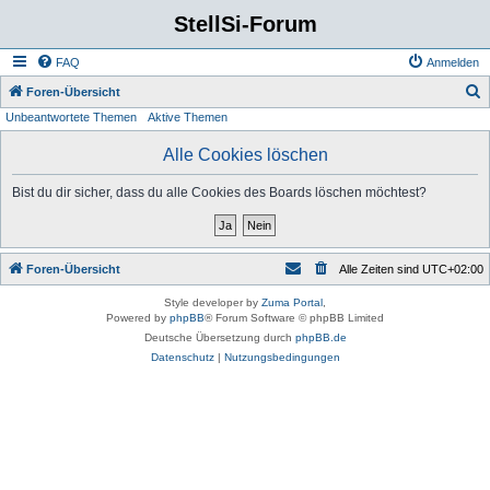
StellSi-Forum
FAQ
Anmelden
S
Foren-Übersicht
Unbeantwortete Themen
Aktive Themen
u
c
Alle Cookies löschen
h
Bist du dir sicher, dass du alle Cookies des Boards löschen möchtest?
e
Foren-Übersicht
Alle Zeiten sind
UTC+02:00
Style developer by
Zuma Portal
,
Powered by
phpBB
® Forum Software © phpBB Limited
Deutsche Übersetzung durch
phpBB.de
Datenschutz
|
Nutzungsbedingungen