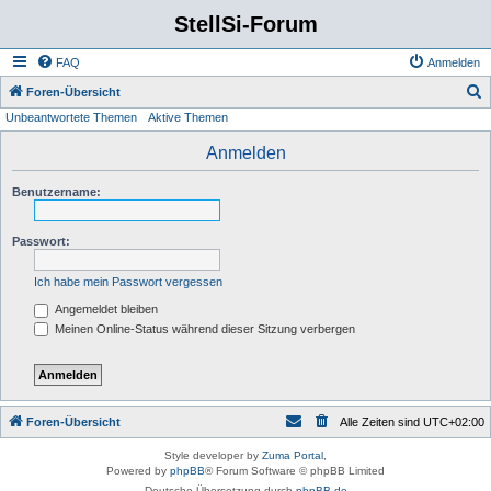
StellSi-Forum
FAQ
Anmelden
S
Foren-Übersicht
Unbeantwortete Themen
Aktive Themen
u
c
Anmelden
h
Benutzername:
e
Passwort:
Ich habe mein Passwort vergessen
Angemeldet bleiben
Meinen Online-Status während dieser Sitzung verbergen
Foren-Übersicht
Alle Zeiten sind
UTC+02:00
Style developer by
Zuma Portal
,
Powered by
phpBB
® Forum Software © phpBB Limited
Deutsche Übersetzung durch
phpBB.de