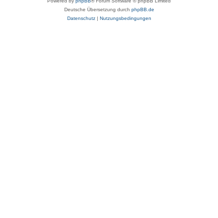
Powered by
phpBB
® Forum Software © phpBB Limited
Deutsche Übersetzung durch
phpBB.de
Datenschutz
|
Nutzungsbedingungen