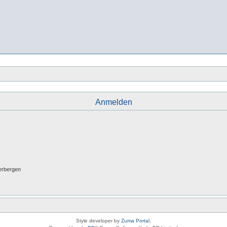
Anmelden
erbergen
Style developer by
Zuma Portal
,