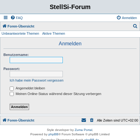
StellSi-Forum
FAQ
Anmelden
S
Foren-Übersicht
Unbeantwortete Themen
Aktive Themen
u
c
Anmelden
h
Benutzername:
e
Passwort:
Ich habe mein Passwort vergessen
Angemeldet bleiben
Meinen Online-Status während dieser Sitzung verbergen
Foren-Übersicht
Alle Zeiten sind
UTC+02:00
Style developer by
Zuma Portal
,
Powered by
phpBB
® Forum Software © phpBB Limited
Deutsche Übersetzung durch
phpBB.de