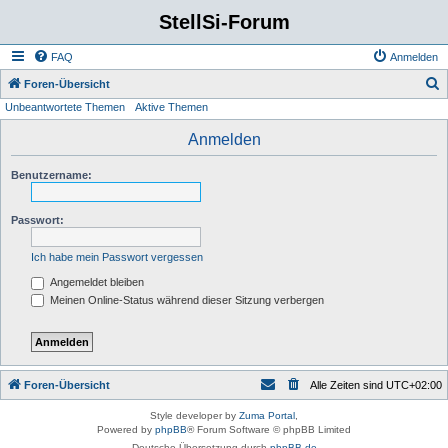
StellSi-Forum
FAQ
Anmelden
S
Foren-Übersicht
Unbeantwortete Themen
Aktive Themen
u
c
Anmelden
h
Benutzername:
e
Passwort:
Ich habe mein Passwort vergessen
Angemeldet bleiben
Meinen Online-Status während dieser Sitzung verbergen
Foren-Übersicht
Alle Zeiten sind
UTC+02:00
Style developer by
Zuma Portal
,
Powered by
phpBB
® Forum Software © phpBB Limited
Deutsche Übersetzung durch
phpBB.de