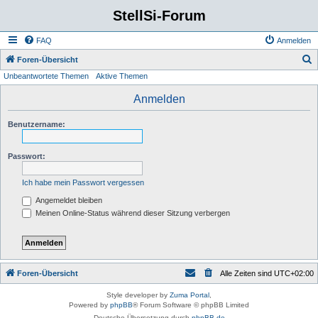
StellSi-Forum
FAQ
Anmelden
S
Foren-Übersicht
Unbeantwortete Themen
Aktive Themen
u
c
Anmelden
h
Benutzername:
e
Passwort:
Ich habe mein Passwort vergessen
Angemeldet bleiben
Meinen Online-Status während dieser Sitzung verbergen
Foren-Übersicht
Alle Zeiten sind
UTC+02:00
Style developer by
Zuma Portal
,
Powered by
phpBB
® Forum Software © phpBB Limited
Deutsche Übersetzung durch
phpBB.de