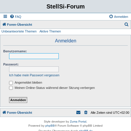
StellSi-Forum
FAQ
Anmelden
S
Foren-Übersicht
Unbeantwortete Themen
Aktive Themen
u
c
Anmelden
h
Benutzername:
e
Passwort:
Ich habe mein Passwort vergessen
Angemeldet bleiben
Meinen Online-Status während dieser Sitzung verbergen
Foren-Übersicht
Alle Zeiten sind
UTC+02:00
Style developer by
Zuma Portal
,
Powered by
phpBB
® Forum Software © phpBB Limited
Deutsche Übersetzung durch
phpBB.de