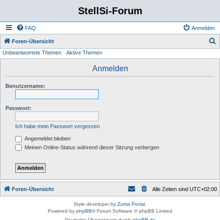
StellSi-Forum
FAQ
Anmelden
S
Foren-Übersicht
Unbeantwortete Themen
Aktive Themen
u
c
Anmelden
h
Benutzername:
e
Passwort:
Ich habe mein Passwort vergessen
Angemeldet bleiben
Meinen Online-Status während dieser Sitzung verbergen
Foren-Übersicht
Alle Zeiten sind
UTC+02:00
Style developer by
Zuma Portal
,
Powered by
phpBB
® Forum Software © phpBB Limited
Deutsche Übersetzung durch
phpBB.de