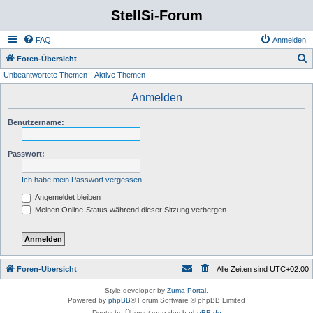
StellSi-Forum
FAQ
Anmelden
S
Foren-Übersicht
Unbeantwortete Themen
Aktive Themen
u
c
Anmelden
h
Benutzername:
e
Passwort:
Ich habe mein Passwort vergessen
Angemeldet bleiben
Meinen Online-Status während dieser Sitzung verbergen
Foren-Übersicht
Alle Zeiten sind
UTC+02:00
Style developer by
Zuma Portal
,
Powered by
phpBB
® Forum Software © phpBB Limited
Deutsche Übersetzung durch
phpBB.de