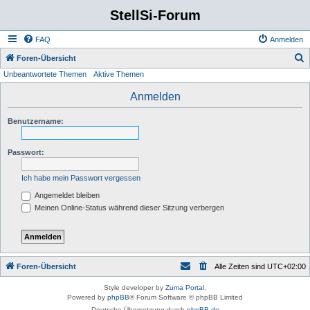
StellSi-Forum
FAQ
Anmelden
S
Foren-Übersicht
Unbeantwortete Themen
Aktive Themen
u
c
Anmelden
h
Benutzername:
e
Passwort:
Ich habe mein Passwort vergessen
Angemeldet bleiben
Meinen Online-Status während dieser Sitzung verbergen
Foren-Übersicht
Alle Zeiten sind
UTC+02:00
Style developer by
Zuma Portal
,
Powered by
phpBB
® Forum Software © phpBB Limited
Deutsche Übersetzung durch
phpBB.de