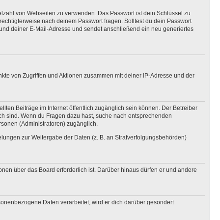
ielzahl von Webseiten zu verwenden. Das Passwort ist dein Schlüssel zu
erechtigterweise nach deinem Passwort fragen. Solltest du dein Passwort
und deiner E-Mail-Adresse und sendet anschließend ein neu generiertes
unkte von Zugriffen und Aktionen zusammen mit deiner IP-Adresse und der
lten Beiträge im Internet öffentlich zugänglich sein können. Der Betreiber
nglich sind. Wenn du Fragen dazu hast, suche nach entsprechenden
ersonen (Administratoren) zugänglich.
gelungen zur Weitergabe der Daten (z. B. an Strafverfolgungsbehörden)
onen über das Board erforderlich ist. Darüber hinaus dürfen er und andere
rsonenbezogene Daten verarbeitet, wird er dich darüber gesondert