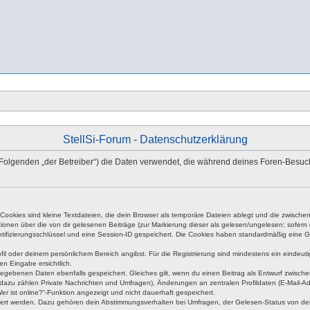
StellSi-Forum - Datenschutzerklärung
) (im Folgenden „der Betreiber“) die Daten verwendet, die während deines Foren-Be
okies sind kleine Textdateien, die dein Browser als temporäre Dateien ablegt und die zwischen 
ationen über die von dir gelesenen Beiträge (zur Markierung dieser als gelesen/ungelesen; sofer
tifizierungsschlüssel und eine Session-ID gespeichert. Die Cookies haben standardmäßig eine Gült
rofil oder deinem persönlichem Bereich angibst. Für die Registrierung sind mindestens ein eind
en Eingabe ersichtlich.
ngegebenen Daten ebenfalls gespeichert. Gleiches gilt, wenn du einen Beitrag als Entwurf zwische
dazu zählen Private Nachrichten und Umfragen), Änderungen an zentralen Profildaten (E-Mail-A
r ist online?“-Funktion angezeigt und nicht dauerhaft gespeichert.
hert werden. Dazu gehören dein Abstimmungsverhalten bei Umfragen, der Gelesen-Status von dein