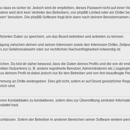
 dass es sicher ist. Jedoch wird dir empfohlen, dieses Passwort nicht auf einer V
re wird dich kein Vertreter des Betreibers, von phpBB Limited oder ein Dritter b
ssen“ benutzen. Die phpBB-Software fragt dich dann nach deinem Benutzernamen 
.
fizierten Daten zu speichern, um das Board betreiben und anbieten zu können.
ägung zwischen deinen und seinen Interessen sowie den Interessen Dritter, Zeitp
 zur Gefahrenabwehr oder zur rechtlichen Nachverfolgbarkeit notwendig ist.
en. Du bist dir daher bewusst, dass die Daten deines Profils und die von dir erstel
nkten Nutzerkreis (z. B. andere registrierte Benutzer, Administratoren etc.) zugä
us deinem Profil ist dabei jedoch nur für den Betreiber und von ihm beauftragte P
mmung an Dritte weitergeben. Dies gilt nicht, sofern er auf Grund gesetzlicher Re
rlich sind.
nen Kontaktdaten zu kontaktieren, sofern dies zur Übermittlung zentraler Informati
stattet hast.
e umfassen. Sofern der Betreiber in anderen Bereichen seiner Software weitere pe