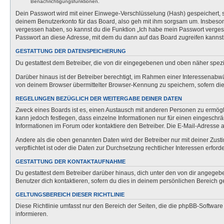
Benachrichtigungsfunktionen.
Dein Passwort wird mit einer Einwege-Verschlüsselung (Hash) gespeichert, so
deinem Benutzerkonto für das Board, also geh mit ihm sorgsam um. Insbesonde
vergessen haben, so kannst du die Funktion „Ich habe mein Passwort verge
Passwort an diese Adresse, mit dem du dann auf das Board zugreifen kannst
GESTATTUNG DER DATENSPEICHERUNG
Du gestattest dem Betreiber, die von dir eingegebenen und oben näher spezi
Darüber hinaus ist der Betreiber berechtigt, im Rahmen einer Interessenabw
von deinem Browser übermittelter Browser-Kennung zu speichern, sofern dies
REGELUNGEN BEZÜGLICH DER WEITERGABE DEINER DATEN
Zweck eines Boards ist es, einen Austausch mit anderen Personen zu ermöglich
kann jedoch festlegen, dass einzelne Informationen nur für einen eingeschrä
Informationen im Forum oder kontaktiere den Betreiber. Die E-Mail-Adresse a
Andere als die oben genannten Daten wird der Betreiber nur mit deiner Zusti
verpflichtet ist oder die Daten zur Durchsetzung rechtlicher Interessen erforde
GESTATTUNG DER KONTAKTAUFNAHME
Du gestattest dem Betreiber darüber hinaus, dich unter den von dir angegebe
Benutzer dich kontaktieren, sofern du dies in deinem persönlichen Bereich ge
GELTUNGSBEREICH DIESER RICHTLINIE
Diese Richtlinie umfasst nur den Bereich der Seiten, die die phpBB-Softwar
informieren.