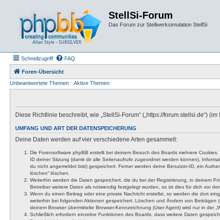
StellSi-Forum
Das Forum zur Stellwerksimulation StellSi
Schnellzugriff
FAQ
Foren-Übersicht
Unbeantwortete Themen
Aktive Themen
Diese Richtlinie beschreibt, wie „StellSi-Forum“ („https://forum.stellsi.de“
UMFANG UND ART DER DATENSPEICHERUNG
Deine Daten werden auf vier verschiedene Arten gesammelt:
Die Forensoftware phpBB erstellt bei deinem Besuch des Boards mehrere Cookies. Co
ID deiner Sitzung (damit dir alle Seitenaufrufe zugeordnet werden können), Inform
du nicht angemeldet bist) gespeichert. Ferner werden deine Benutzer-ID, ein Authen
löschen“ löschen.
Weiterhin werden die Daten gespeichert, die du bei der Registrierung, in deinem P
Betreiber weitere Daten als notwendig festgelegt wurden, so ist dies für dich vor der
Wenn du einen Beitrag oder eine private Nachricht erstellst, so werden die dort ei
weiterhin bei folgenden Aktionen gespeichert: Löschen und Ändern von Beiträgen (
deinem Browser übermittelte Browser-Kennzeichnung (User Agent) wird nur in der „We
Schließlich erfordern einzelne Funktionen des Boards, dass weitere Daten gespeic