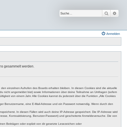
Suche
Erwei
Anmelden
suchs gesammelt werden.
den einzelnen Aufrufen des Boards erhalten bleiben. In diesen Cookies sind die aktuelle
n du nicht angemeldet bist) sowie Informationen über deine Teilnahme an Umfragen (sofern
igkeit von einem Jahr. Alle Cookies kannst du jederzeit über die Funktion „Alle Cookies
eutiger Benutzername, eine E-Mail-Adresse und ein Passwort notwendig. Wenn durch den
nspeicherst. In diesen Fällen wird auch deine IP-Adresse gespeichert. Die IP-Adresse wird
dresse, Kontoaktivierung, Benutzer-Passwort) und gescheiterte Anmeldeversuche. Die von
en Beiträgen oder explizit von dir gesetzte Lesezeichen oder