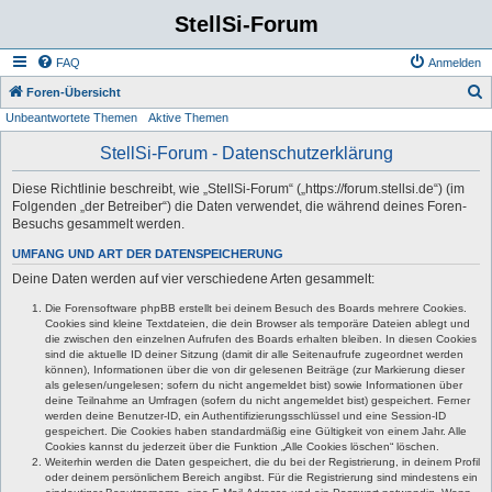
StellSi-Forum
FAQ
Anmelden
S
Foren-Übersicht
Unbeantwortete Themen
Aktive Themen
u
c
StellSi-Forum - Datenschutzerklärung
h
Diese Richtlinie beschreibt, wie „StellSi-Forum“ („https://forum.stellsi.de“) (im
e
Folgenden „der Betreiber“) die Daten verwendet, die während deines Foren-
Besuchs gesammelt werden.
UMFANG UND ART DER DATENSPEICHERUNG
Deine Daten werden auf vier verschiedene Arten gesammelt:
Die Forensoftware phpBB erstellt bei deinem Besuch des Boards mehrere Cookies.
Cookies sind kleine Textdateien, die dein Browser als temporäre Dateien ablegt und
die zwischen den einzelnen Aufrufen des Boards erhalten bleiben. In diesen Cookies
sind die aktuelle ID deiner Sitzung (damit dir alle Seitenaufrufe zugeordnet werden
können), Informationen über die von dir gelesenen Beiträge (zur Markierung dieser
als gelesen/ungelesen; sofern du nicht angemeldet bist) sowie Informationen über
deine Teilnahme an Umfragen (sofern du nicht angemeldet bist) gespeichert. Ferner
werden deine Benutzer-ID, ein Authentifizierungsschlüssel und eine Session-ID
gespeichert. Die Cookies haben standardmäßig eine Gültigkeit von einem Jahr. Alle
Cookies kannst du jederzeit über die Funktion „Alle Cookies löschen“ löschen.
Weiterhin werden die Daten gespeichert, die du bei der Registrierung, in deinem Profil
oder deinem persönlichem Bereich angibst. Für die Registrierung sind mindestens ein