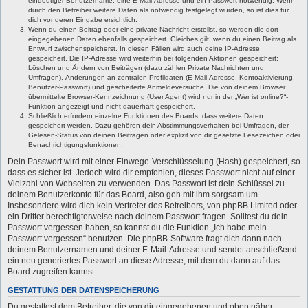
eindeutiger Benutzername, eine E-Mail-Adresse und ein Passwort notwendig. Wenn
durch den Betreiber weitere Daten als notwendig festgelegt wurden, so ist dies für
dich vor deren Eingabe ersichtlich.
Wenn du einen Beitrag oder eine private Nachricht erstellst, so werden die dort
eingegebenen Daten ebenfalls gespeichert. Gleiches gilt, wenn du einen Beitrag als
Entwurf zwischenspeicherst. In diesen Fällen wird auch deine IP-Adresse
gespeichert. Die IP-Adresse wird weiterhin bei folgenden Aktionen gespeichert:
Löschen und Ändern von Beiträgen (dazu zählen Private Nachrichten und
Umfragen), Änderungen an zentralen Profildaten (E-Mail-Adresse, Kontoaktivierung,
Benutzer-Passwort) und gescheiterte Anmeldeversuche. Die von deinem Browser
übermittelte Browser-Kennzeichnung (User Agent) wird nur in der „Wer ist online?“-
Funktion angezeigt und nicht dauerhaft gespeichert.
Schließlich erfordern einzelne Funktionen des Boards, dass weitere Daten
gespeichert werden. Dazu gehören dein Abstimmungsverhalten bei Umfragen, der
Gelesen-Status von deinen Beiträgen oder explizit von dir gesetzte Lesezeichen oder
Benachrichtigungsfunktionen.
Dein Passwort wird mit einer Einwege-Verschlüsselung (Hash) gespeichert, so
dass es sicher ist. Jedoch wird dir empfohlen, dieses Passwort nicht auf einer
Vielzahl von Webseiten zu verwenden. Das Passwort ist dein Schlüssel zu
deinem Benutzerkonto für das Board, also geh mit ihm sorgsam um.
Insbesondere wird dich kein Vertreter des Betreibers, von phpBB Limited oder
ein Dritter berechtigterweise nach deinem Passwort fragen. Solltest du dein
Passwort vergessen haben, so kannst du die Funktion „Ich habe mein
Passwort vergessen“ benutzen. Die phpBB-Software fragt dich dann nach
deinem Benutzernamen und deiner E-Mail-Adresse und sendet anschließend
ein neu generiertes Passwort an diese Adresse, mit dem du dann auf das
Board zugreifen kannst.
GESTATTUNG DER DATENSPEICHERUNG
Du gestattest dem Betreiber, die von dir eingegebenen und oben näher