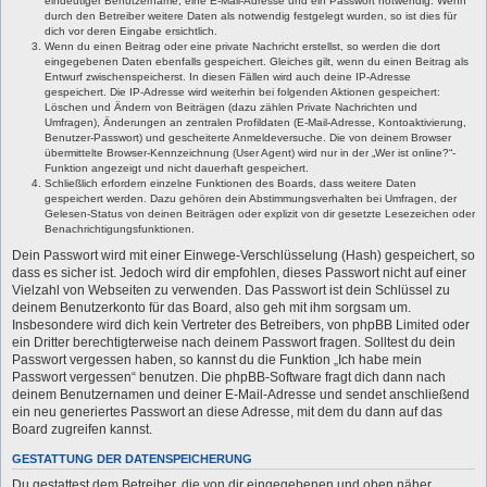
eindeutiger Benutzername, eine E-Mail-Adresse und ein Passwort notwendig. Wenn
durch den Betreiber weitere Daten als notwendig festgelegt wurden, so ist dies für
dich vor deren Eingabe ersichtlich.
Wenn du einen Beitrag oder eine private Nachricht erstellst, so werden die dort
eingegebenen Daten ebenfalls gespeichert. Gleiches gilt, wenn du einen Beitrag als
Entwurf zwischenspeicherst. In diesen Fällen wird auch deine IP-Adresse
gespeichert. Die IP-Adresse wird weiterhin bei folgenden Aktionen gespeichert:
Löschen und Ändern von Beiträgen (dazu zählen Private Nachrichten und
Umfragen), Änderungen an zentralen Profildaten (E-Mail-Adresse, Kontoaktivierung,
Benutzer-Passwort) und gescheiterte Anmeldeversuche. Die von deinem Browser
übermittelte Browser-Kennzeichnung (User Agent) wird nur in der „Wer ist online?“-
Funktion angezeigt und nicht dauerhaft gespeichert.
Schließlich erfordern einzelne Funktionen des Boards, dass weitere Daten
gespeichert werden. Dazu gehören dein Abstimmungsverhalten bei Umfragen, der
Gelesen-Status von deinen Beiträgen oder explizit von dir gesetzte Lesezeichen oder
Benachrichtigungsfunktionen.
Dein Passwort wird mit einer Einwege-Verschlüsselung (Hash) gespeichert, so
dass es sicher ist. Jedoch wird dir empfohlen, dieses Passwort nicht auf einer
Vielzahl von Webseiten zu verwenden. Das Passwort ist dein Schlüssel zu
deinem Benutzerkonto für das Board, also geh mit ihm sorgsam um.
Insbesondere wird dich kein Vertreter des Betreibers, von phpBB Limited oder
ein Dritter berechtigterweise nach deinem Passwort fragen. Solltest du dein
Passwort vergessen haben, so kannst du die Funktion „Ich habe mein
Passwort vergessen“ benutzen. Die phpBB-Software fragt dich dann nach
deinem Benutzernamen und deiner E-Mail-Adresse und sendet anschließend
ein neu generiertes Passwort an diese Adresse, mit dem du dann auf das
Board zugreifen kannst.
GESTATTUNG DER DATENSPEICHERUNG
Du gestattest dem Betreiber, die von dir eingegebenen und oben näher