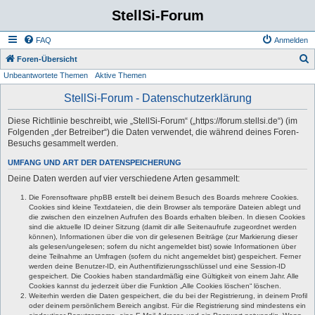
StellSi-Forum
FAQ
Anmelden
S
Foren-Übersicht
Unbeantwortete Themen
Aktive Themen
u
c
StellSi-Forum - Datenschutzerklärung
h
Diese Richtlinie beschreibt, wie „StellSi-Forum“ („https://forum.stellsi.de“) (im
e
Folgenden „der Betreiber“) die Daten verwendet, die während deines Foren-
Besuchs gesammelt werden.
UMFANG UND ART DER DATENSPEICHERUNG
Deine Daten werden auf vier verschiedene Arten gesammelt:
Die Forensoftware phpBB erstellt bei deinem Besuch des Boards mehrere Cookies.
Cookies sind kleine Textdateien, die dein Browser als temporäre Dateien ablegt und
die zwischen den einzelnen Aufrufen des Boards erhalten bleiben. In diesen Cookies
sind die aktuelle ID deiner Sitzung (damit dir alle Seitenaufrufe zugeordnet werden
können), Informationen über die von dir gelesenen Beiträge (zur Markierung dieser
als gelesen/ungelesen; sofern du nicht angemeldet bist) sowie Informationen über
deine Teilnahme an Umfragen (sofern du nicht angemeldet bist) gespeichert. Ferner
werden deine Benutzer-ID, ein Authentifizierungsschlüssel und eine Session-ID
gespeichert. Die Cookies haben standardmäßig eine Gültigkeit von einem Jahr. Alle
Cookies kannst du jederzeit über die Funktion „Alle Cookies löschen“ löschen.
Weiterhin werden die Daten gespeichert, die du bei der Registrierung, in deinem Profil
oder deinem persönlichem Bereich angibst. Für die Registrierung sind mindestens ein