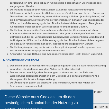
zurückzuführen sind. Dies gilt auch für mittelbare Folgeschäden wie insbesondere
entgangenen Gewinn.
Die Haftung ist gegenüber Verbrauchern außer bei vorsätzlichem oder grob
fahrlässigem Verhalten oder bei Schäden aus der Verletzung von Leben, Körper und
Gesundheit und der Verletzung wesentlicher Vertragspflichten (Kardinalpflichten) auf
die bei Vertragsschluss typischerweise vorhersehbaren Schäden und im übrigen der
Höhe nach auf die vertragstypischen Durchschnittsschäden begrenzt. Dies gilt auch
für mittelbare Folgeschäden wie insbesondere entgangenen Gewinn.
Die Haftung ist gegenüber Unternehmern außer bei der Verletzung von Leben,
Körper und Gesundheit oder vorsätzlichem oder grob fahrlässigem Verhalten des
Betreibers auf die bei Vertragsschluss typischerweise vorhersehbaren Schäden und
im Übrigen der Höhe nach auf die vertragstypischen Durchschnittsschäden begrenzt.
Dies gilt auch für mittelbare Schäden, insbesondere entgangenen Gewinn.
Die Haftungsbegrenzung der Absätze a bis c gilt sinngemäß auch zugunsten der
Mitarbeiter und Erfüllungsgehilfen des Betreibers.
Ansprüche für eine Haftung aus zwingendem nationalem Recht bleiben unberührt.
6. ÄNDERUNGSVORBEHALT
Der Betreiber ist berechtigt, die Nutzungsbedingungen und die Datenschutzerklärung
zu ändern. Die Änderung wird dem Nutzer per E-Mail mitgeteilt.
Der Nutzer ist berechtigt, den Änderungen zu widersprechen. Im Falle des
Widerspruchs erlischt das zwischen dem Betreiber und dem Nutzer bestehende
Vertragsverhältnis mit sofortiger Wirkung.
Die Änderungen gelten als anerkannt und verbindlich, wenn der Nutzer den
Änderungen zugestimmt hat.
Informationen über den Umgang mit deinen persönlichen Daten sind in der
Datenschutzerklärung enthalten.
Diese Website nutzt Cookies, um dir den
bestmöglichen Komfort bei der Nutzung zu
Foren-Übersicht
Alle Zeiten sind
UTC+02:00