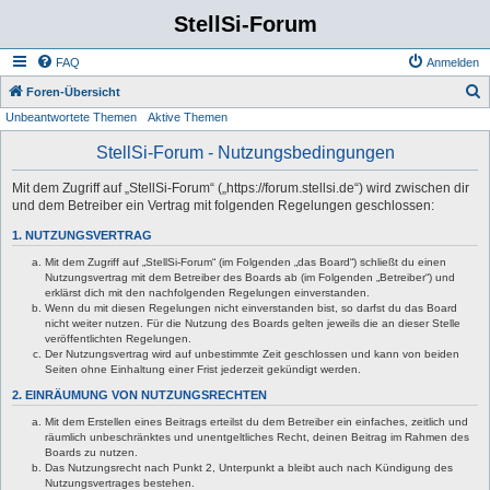
StellSi-Forum
FAQ
Anmelden
S
Foren-Übersicht
Unbeantwortete Themen
Aktive Themen
u
c
StellSi-Forum - Nutzungsbedingungen
h
Mit dem Zugriff auf „StellSi-Forum“ („https://forum.stellsi.de“) wird zwischen dir
e
und dem Betreiber ein Vertrag mit folgenden Regelungen geschlossen:
1. NUTZUNGSVERTRAG
Mit dem Zugriff auf „StellSi-Forum“ (im Folgenden „das Board“) schließt du einen
Nutzungsvertrag mit dem Betreiber des Boards ab (im Folgenden „Betreiber“) und
erklärst dich mit den nachfolgenden Regelungen einverstanden.
Wenn du mit diesen Regelungen nicht einverstanden bist, so darfst du das Board
nicht weiter nutzen. Für die Nutzung des Boards gelten jeweils die an dieser Stelle
veröffentlichten Regelungen.
Der Nutzungsvertrag wird auf unbestimmte Zeit geschlossen und kann von beiden
Seiten ohne Einhaltung einer Frist jederzeit gekündigt werden.
2. EINRÄUMUNG VON NUTZUNGSRECHTEN
Mit dem Erstellen eines Beitrags erteilst du dem Betreiber ein einfaches, zeitlich und
räumlich unbeschränktes und unentgeltliches Recht, deinen Beitrag im Rahmen des
Boards zu nutzen.
Das Nutzungsrecht nach Punkt 2, Unterpunkt a bleibt auch nach Kündigung des
Nutzungsvertrages bestehen.