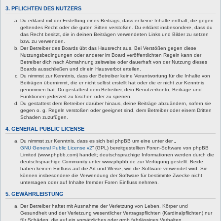
3. PFLICHTEN DES NUTZERS
Du erklärst mit der Erstellung eines Beitrags, dass er keine Inhalte enthält, die gegen
geltendes Recht oder die guten Sitten verstoßen. Du erklärst insbesondere, dass du
das Recht besitzt, die in deinen Beiträgen verwendeten Links und Bilder zu setzen
bzw. zu verwenden.
Der Betreiber des Boards übt das Hausrecht aus. Bei Verstößen gegen diese
Nutzungsbedingungen oder anderer im Board veröffentlichten Regeln kann der
Betreiber dich nach Abmahnung zeitweise oder dauerhaft von der Nutzung dieses
Boards ausschließen und dir ein Hausverbot erteilen.
Du nimmst zur Kenntnis, dass der Betreiber keine Verantwortung für die Inhalte von
Beiträgen übernimmt, die er nicht selbst erstellt hat oder die er nicht zur Kenntnis
genommen hat. Du gestattest dem Betreiber, dein Benutzerkonto, Beiträge und
Funktionen jederzeit zu löschen oder zu sperren.
Du gestattest dem Betreiber darüber hinaus, deine Beiträge abzuändern, sofern sie
gegen o. g. Regeln verstoßen oder geeignet sind, dem Betreiber oder einem Dritten
Schaden zuzufügen.
4. GENERAL PUBLIC LICENSE
Du nimmst zur Kenntnis, dass es sich bei phpBB um eine unter der „
GNU General Public License v2
“ (GPL) bereitgestellten Foren-Software von phpBB
Limited (www.phpbb.com) handelt; deutschsprachige Informationen werden durch die
deutschsprachige Community unter www.phpbb.de zur Verfügung gestellt. Beide
haben keinen Einfluss auf die Art und Weise, wie die Software verwendet wird. Sie
können insbesondere die Verwendung der Software für bestimmte Zwecke nicht
untersagen oder auf Inhalte fremder Foren Einfluss nehmen.
5. GEWÄHRLEISTUNG
Der Betreiber haftet mit Ausnahme der Verletzung von Leben, Körper und
Gesundheit und der Verletzung wesentlicher Vertragspflichten (Kardinalpflichten) nur
für Schäden, die auf ein vorsätzliches oder grob fahrlässiges Verhalten