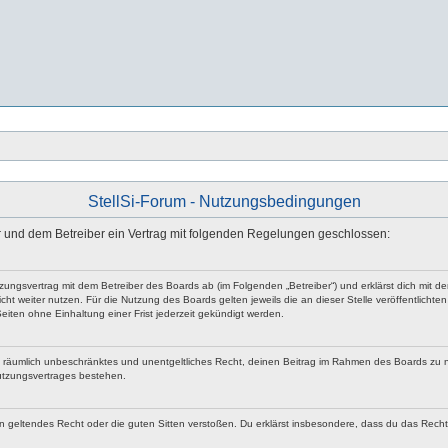
StellSi-Forum - Nutzungsbedingungen
n dir und dem Betreiber ein Vertrag mit folgenden Regelungen geschlossen:
Nutzungsvertrag mit dem Betreiber des Boards ab (im Folgenden „Betreiber“) und erklärst dich mi
ht weiter nutzen. Für die Nutzung des Boards gelten jeweils die an dieser Stelle veröffentlicht
iten ohne Einhaltung einer Frist jederzeit gekündigt werden.
 und räumlich unbeschränktes und unentgeltliches Recht, deinen Beitrag im Rahmen des Boards zu 
utzungsvertrages bestehen.
egen geltendes Recht oder die guten Sitten verstoßen. Du erklärst insbesondere, dass du das Rech