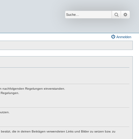
Suche
Erwei
Anmelden
t den nachfolgenden Regelungen einverstanden.
en Regelungen.
nutzen.
t besitzt, die in deinen Beiträgen verwendeten Links und Bilder zu setzen bzw. zu