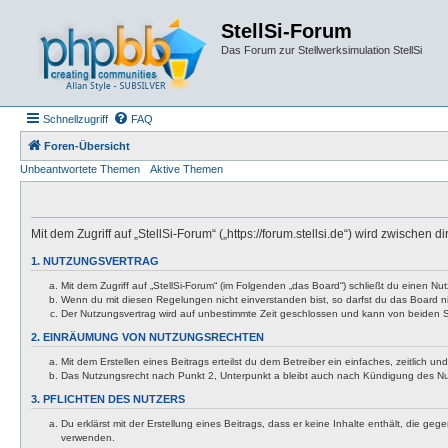
StellSi-Forum
Das Forum zur Stellwerksimulation StellSi
Schnellzugriff
FAQ
Foren-Übersicht
Unbeantwortete Themen
Aktive Themen
Mit dem Zugriff auf „StellSi-Forum“ („https://forum.stellsi.de“) wird zwische
1. NUTZUNGSVERTRAG
Mit dem Zugriff auf „StellSi-Forum“ (im Folgenden „das Board“) schließt du einen 
Wenn du mit diesen Regelungen nicht einverstanden bist, so darfst du das Board nic
Der Nutzungsvertrag wird auf unbestimmte Zeit geschlossen und kann von beiden Se
2. EINRÄUMUNG VON NUTZUNGSRECHTEN
Mit dem Erstellen eines Beitrags erteilst du dem Betreiber ein einfaches, zeitlich
Das Nutzungsrecht nach Punkt 2, Unterpunkt a bleibt auch nach Kündigung des N
3. PFLICHTEN DES NUTZERS
Du erklärst mit der Erstellung eines Beitrags, dass er keine Inhalte enthält, die g
verwenden.