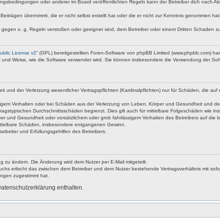
ngsbedingungen oder anderer im Board veröffentlichten Regeln kann der Betreiber dich nach A
Beiträgen übernimmt, die er nicht selbst erstellt hat oder die er nicht zur Kenntnis genommen ha
e gegen o. g. Regeln verstoßen oder geeignet sind, dem Betreiber oder einem Dritten Schaden z
blic License v2
“ (GPL) bereitgestellten Foren-Software von phpBB Limited (www.phpbb.com) ha
rt und Weise, wie die Software verwendet wird. Sie können insbesondere die Verwendung der Soft
nd der Verletzung wesentlicher Vertragspflichten (Kardinalpflichten) nur für Schäden, die auf ei
igem Verhalten oder bei Schäden aus der Verletzung von Leben, Körper und Gesundheit und der Ver
ragstypischen Durchschnittsschäden begrenzt. Dies gilt auch für mittelbare Folgeschäden wie 
er und Gesundheit oder vorsätzlichem oder grob fahrlässigem Verhalten des Betreibers auf die 
 mittelbare Schäden, insbesondere entgangenen Gewinn.
rbeiter und Erfüllungsgehilfen des Betreibers.
g zu ändern. Die Änderung wird dem Nutzer per E-Mail mitgeteilt.
uchs erlischt das zwischen dem Betreiber und dem Nutzer bestehende Vertragsverhältnis mit sofor
ungen zugestimmt hat.
atenschutzerklärung enthalten.