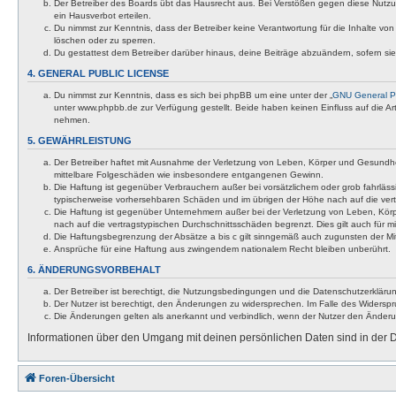
Der Betreiber des Boards übt das Hausrecht aus. Bei Verstößen gegen diese Nutzu
ein Hausverbot erteilen.
Du nimmst zur Kenntnis, dass der Betreiber keine Verantwortung für die Inhalte von 
löschen oder zu sperren.
Du gestattest dem Betreiber darüber hinaus, deine Beiträge abzuändern, sofern si
4. GENERAL PUBLIC LICENSE
Du nimmst zur Kenntnis, dass es sich bei phpBB um eine unter der „
GNU General Pu
unter www.phpbb.de zur Verfügung gestellt. Beide haben keinen Einfluss auf die A
nehmen.
5. GEWÄHRLEISTUNG
Der Betreiber haftet mit Ausnahme der Verletzung von Leben, Körper und Gesundheit u
mittelbare Folgeschäden wie insbesondere entgangenen Gewinn.
Die Haftung ist gegenüber Verbrauchern außer bei vorsätzlichem oder grob fahrläss
typischerweise vorhersehbaren Schäden und im übrigen der Höhe nach auf die vert
Die Haftung ist gegenüber Unternehmern außer bei der Verletzung von Leben, Körp
nach auf die vertragstypischen Durchschnittsschäden begrenzt. Dies gilt auch für
Die Haftungsbegrenzung der Absätze a bis c gilt sinngemäß auch zugunsten der Mita
Ansprüche für eine Haftung aus zwingendem nationalem Recht bleiben unberührt.
6. ÄNDERUNGSVORBEHALT
Der Betreiber ist berechtigt, die Nutzungsbedingungen und die Datenschutzerklärun
Der Nutzer ist berechtigt, den Änderungen zu widersprechen. Im Falle des Widerspr
Die Änderungen gelten als anerkannt und verbindlich, wenn der Nutzer den Änder
Informationen über den Umgang mit deinen persönlichen Daten sind in der D
Foren-Übersicht