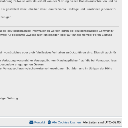
bmahnung zeitweise oder dauerhaft von der Nutzung dieses Boards ausschließen und dir
t. Du gestattest dem Betreiber, dein Benutzerkonto, Beiträge und Funktionen jederzeit zu
uzufügen.
ndelt; deutschsprachige Informationen werden durch die deutschsprachige Community
ware für bestimmte Zwecke nicht untersagen oder auf Inhalte fremder Foren Einfluss
n vorsätzliches oder grob fahrlässiges Verhalten zurückzuführen sind. Dies gilt auch für
letzung wesentlicher Vertragspflichten (Kardinalpflichten) auf die bei Vertragsschluss
insbesondere entgangenen Gewinn.
bei Vertragsschluss typischerweise vorhersehbaren Schäden und im Übrigen der Höhe
tiger Wirkung.
Kontakt
Alle Cookies löschen
Alle Zeiten sind
UTC+02:00