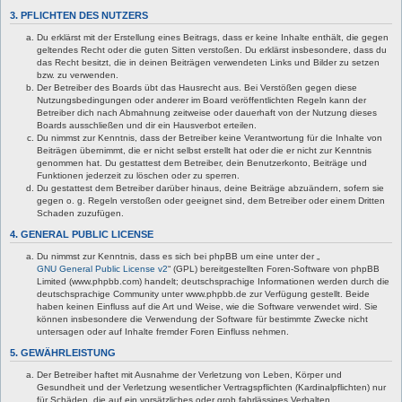
3. PFLICHTEN DES NUTZERS
Du erklärst mit der Erstellung eines Beitrags, dass er keine Inhalte enthält, die gegen
geltendes Recht oder die guten Sitten verstoßen. Du erklärst insbesondere, dass du
das Recht besitzt, die in deinen Beiträgen verwendeten Links und Bilder zu setzen
bzw. zu verwenden.
Der Betreiber des Boards übt das Hausrecht aus. Bei Verstößen gegen diese
Nutzungsbedingungen oder anderer im Board veröffentlichten Regeln kann der
Betreiber dich nach Abmahnung zeitweise oder dauerhaft von der Nutzung dieses
Boards ausschließen und dir ein Hausverbot erteilen.
Du nimmst zur Kenntnis, dass der Betreiber keine Verantwortung für die Inhalte von
Beiträgen übernimmt, die er nicht selbst erstellt hat oder die er nicht zur Kenntnis
genommen hat. Du gestattest dem Betreiber, dein Benutzerkonto, Beiträge und
Funktionen jederzeit zu löschen oder zu sperren.
Du gestattest dem Betreiber darüber hinaus, deine Beiträge abzuändern, sofern sie
gegen o. g. Regeln verstoßen oder geeignet sind, dem Betreiber oder einem Dritten
Schaden zuzufügen.
4. GENERAL PUBLIC LICENSE
Du nimmst zur Kenntnis, dass es sich bei phpBB um eine unter der „
GNU General Public License v2
“ (GPL) bereitgestellten Foren-Software von phpBB
Limited (www.phpbb.com) handelt; deutschsprachige Informationen werden durch die
deutschsprachige Community unter www.phpbb.de zur Verfügung gestellt. Beide
haben keinen Einfluss auf die Art und Weise, wie die Software verwendet wird. Sie
können insbesondere die Verwendung der Software für bestimmte Zwecke nicht
untersagen oder auf Inhalte fremder Foren Einfluss nehmen.
5. GEWÄHRLEISTUNG
Der Betreiber haftet mit Ausnahme der Verletzung von Leben, Körper und
Gesundheit und der Verletzung wesentlicher Vertragspflichten (Kardinalpflichten) nur
für Schäden, die auf ein vorsätzliches oder grob fahrlässiges Verhalten