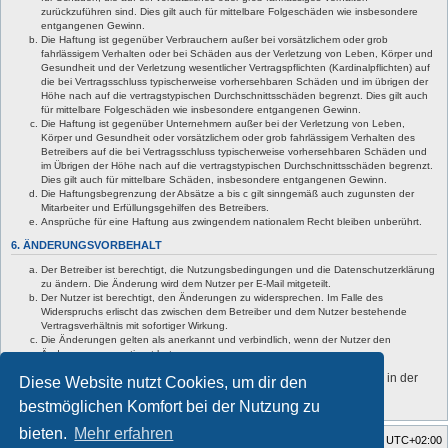
zurückzuführen sind. Dies gilt auch für mittelbare Folgeschäden wie insbesondere
entgangenen Gewinn.
Die Haftung ist gegenüber Verbrauchern außer bei vorsätzlichem oder grob
fahrlässigem Verhalten oder bei Schäden aus der Verletzung von Leben, Körper und
Gesundheit und der Verletzung wesentlicher Vertragspflichten (Kardinalpflichten) auf
die bei Vertragsschluss typischerweise vorhersehbaren Schäden und im übrigen der
Höhe nach auf die vertragstypischen Durchschnittsschäden begrenzt. Dies gilt auch
für mittelbare Folgeschäden wie insbesondere entgangenen Gewinn.
Die Haftung ist gegenüber Unternehmern außer bei der Verletzung von Leben,
Körper und Gesundheit oder vorsätzlichem oder grob fahrlässigem Verhalten des
Betreibers auf die bei Vertragsschluss typischerweise vorhersehbaren Schäden und
im Übrigen der Höhe nach auf die vertragstypischen Durchschnittsschäden begrenzt.
Dies gilt auch für mittelbare Schäden, insbesondere entgangenen Gewinn.
Die Haftungsbegrenzung der Absätze a bis c gilt sinngemäß auch zugunsten der
Mitarbeiter und Erfüllungsgehilfen des Betreibers.
Ansprüche für eine Haftung aus zwingendem nationalem Recht bleiben unberührt.
6. ÄNDERUNGSVORBEHALT
Der Betreiber ist berechtigt, die Nutzungsbedingungen und die Datenschutzerklärung
zu ändern. Die Änderung wird dem Nutzer per E-Mail mitgeteilt.
Der Nutzer ist berechtigt, den Änderungen zu widersprechen. Im Falle des
Widerspruchs erlischt das zwischen dem Betreiber und dem Nutzer bestehende
Vertragsverhältnis mit sofortiger Wirkung.
Die Änderungen gelten als anerkannt und verbindlich, wenn der Nutzer den
Änderungen zugestimmt hat.
Informationen über den Umgang mit deinen persönlichen Daten sind in der
Diese Website nutzt Cookies, um dir den
Datenschutzerklärung enthalten.
bestmöglichen Komfort bei der Nutzung zu
bieten.
Mehr erfahren
Foren-Übersicht
Alle Zeiten sind
UTC+02:00