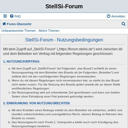
StellSi-Forum
FAQ
Anmelden
S
Foren-Übersicht
Unbeantwortete Themen
Aktive Themen
u
c
StellSi-Forum - Nutzungsbedingungen
h
Mit dem Zugriff auf „StellSi-Forum“ („https://forum.stellsi.de“) wird zwischen dir
e
und dem Betreiber ein Vertrag mit folgenden Regelungen geschlossen:
1. NUTZUNGSVERTRAG
Mit dem Zugriff auf „StellSi-Forum“ (im Folgenden „das Board“) schließt du einen
Nutzungsvertrag mit dem Betreiber des Boards ab (im Folgenden „Betreiber“) und
erklärst dich mit den nachfolgenden Regelungen einverstanden.
Wenn du mit diesen Regelungen nicht einverstanden bist, so darfst du das Board
nicht weiter nutzen. Für die Nutzung des Boards gelten jeweils die an dieser Stelle
veröffentlichten Regelungen.
Der Nutzungsvertrag wird auf unbestimmte Zeit geschlossen und kann von beiden
Seiten ohne Einhaltung einer Frist jederzeit gekündigt werden.
2. EINRÄUMUNG VON NUTZUNGSRECHTEN
Mit dem Erstellen eines Beitrags erteilst du dem Betreiber ein einfaches, zeitlich und
räumlich unbeschränktes und unentgeltliches Recht, deinen Beitrag im Rahmen des
Boards zu nutzen.
Das Nutzungsrecht nach Punkt 2, Unterpunkt a bleibt auch nach Kündigung des
Nutzungsvertrages bestehen.