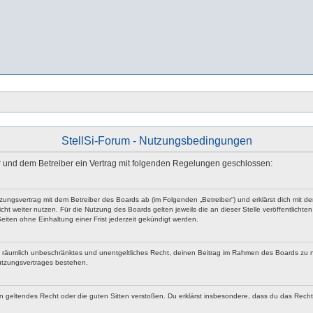
StellSi-Forum - Nutzungsbedingungen
n dir und dem Betreiber ein Vertrag mit folgenden Regelungen geschlossen:
Nutzungsvertrag mit dem Betreiber des Boards ab (im Folgenden „Betreiber“) und erklärst dich mi
ht weiter nutzen. Für die Nutzung des Boards gelten jeweils die an dieser Stelle veröffentlicht
iten ohne Einhaltung einer Frist jederzeit gekündigt werden.
 und räumlich unbeschränktes und unentgeltliches Recht, deinen Beitrag im Rahmen des Boards zu 
utzungsvertrages bestehen.
egen geltendes Recht oder die guten Sitten verstoßen. Du erklärst insbesondere, dass du das Rech