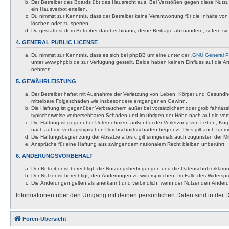
Der Betreiber des Boards übt das Hausrecht aus. Bei Verstößen gegen diese Nutzu
ein Hausverbot erteilen.
Du nimmst zur Kenntnis, dass der Betreiber keine Verantwortung für die Inhalte von 
löschen oder zu sperren.
Du gestattest dem Betreiber darüber hinaus, deine Beiträge abzuändern, sofern si
4. GENERAL PUBLIC LICENSE
Du nimmst zur Kenntnis, dass es sich bei phpBB um eine unter der „
GNU General Pu
unter www.phpbb.de zur Verfügung gestellt. Beide haben keinen Einfluss auf die A
nehmen.
5. GEWÄHRLEISTUNG
Der Betreiber haftet mit Ausnahme der Verletzung von Leben, Körper und Gesundheit u
mittelbare Folgeschäden wie insbesondere entgangenen Gewinn.
Die Haftung ist gegenüber Verbrauchern außer bei vorsätzlichem oder grob fahrläss
typischerweise vorhersehbaren Schäden und im übrigen der Höhe nach auf die vert
Die Haftung ist gegenüber Unternehmern außer bei der Verletzung von Leben, Körp
nach auf die vertragstypischen Durchschnittsschäden begrenzt. Dies gilt auch für
Die Haftungsbegrenzung der Absätze a bis c gilt sinngemäß auch zugunsten der Mita
Ansprüche für eine Haftung aus zwingendem nationalem Recht bleiben unberührt.
6. ÄNDERUNGSVORBEHALT
Der Betreiber ist berechtigt, die Nutzungsbedingungen und die Datenschutzerklärun
Der Nutzer ist berechtigt, den Änderungen zu widersprechen. Im Falle des Widerspr
Die Änderungen gelten als anerkannt und verbindlich, wenn der Nutzer den Änder
Informationen über den Umgang mit deinen persönlichen Daten sind in der D
Foren-Übersicht