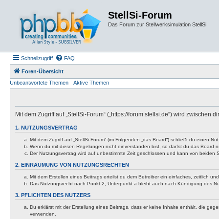
StellSi-Forum
Das Forum zur Stellwerksimulation StellSi
Schnellzugriff
FAQ
Foren-Übersicht
Unbeantwortete Themen
Aktive Themen
Mit dem Zugriff auf „StellSi-Forum“ („https://forum.stellsi.de“) wird zwische
1. NUTZUNGSVERTRAG
Mit dem Zugriff auf „StellSi-Forum“ (im Folgenden „das Board“) schließt du einen 
Wenn du mit diesen Regelungen nicht einverstanden bist, so darfst du das Board nic
Der Nutzungsvertrag wird auf unbestimmte Zeit geschlossen und kann von beiden Se
2. EINRÄUMUNG VON NUTZUNGSRECHTEN
Mit dem Erstellen eines Beitrags erteilst du dem Betreiber ein einfaches, zeitlich
Das Nutzungsrecht nach Punkt 2, Unterpunkt a bleibt auch nach Kündigung des N
3. PFLICHTEN DES NUTZERS
Du erklärst mit der Erstellung eines Beitrags, dass er keine Inhalte enthält, die g
verwenden.