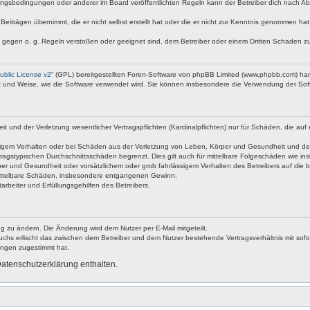
ngsbedingungen oder anderer im Board veröffentlichten Regeln kann der Betreiber dich nach A
Beiträgen übernimmt, die er nicht selbst erstellt hat oder die er nicht zur Kenntnis genommen ha
e gegen o. g. Regeln verstoßen oder geeignet sind, dem Betreiber oder einem Dritten Schaden z
blic License v2
“ (GPL) bereitgestellten Foren-Software von phpBB Limited (www.phpbb.com) ha
rt und Weise, wie die Software verwendet wird. Sie können insbesondere die Verwendung der Soft
nd der Verletzung wesentlicher Vertragspflichten (Kardinalpflichten) nur für Schäden, die auf ei
igem Verhalten oder bei Schäden aus der Verletzung von Leben, Körper und Gesundheit und der Ver
ragstypischen Durchschnittsschäden begrenzt. Dies gilt auch für mittelbare Folgeschäden wie 
er und Gesundheit oder vorsätzlichem oder grob fahrlässigem Verhalten des Betreibers auf die 
 mittelbare Schäden, insbesondere entgangenen Gewinn.
rbeiter und Erfüllungsgehilfen des Betreibers.
g zu ändern. Die Änderung wird dem Nutzer per E-Mail mitgeteilt.
uchs erlischt das zwischen dem Betreiber und dem Nutzer bestehende Vertragsverhältnis mit sofor
ungen zugestimmt hat.
atenschutzerklärung enthalten.