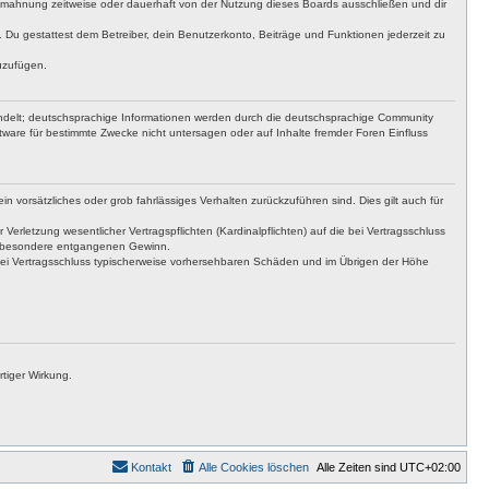
bmahnung zeitweise oder dauerhaft von der Nutzung dieses Boards ausschließen und dir
t. Du gestattest dem Betreiber, dein Benutzerkonto, Beiträge und Funktionen jederzeit zu
uzufügen.
ndelt; deutschsprachige Informationen werden durch die deutschsprachige Community
ware für bestimmte Zwecke nicht untersagen oder auf Inhalte fremder Foren Einfluss
n vorsätzliches oder grob fahrlässiges Verhalten zurückzuführen sind. Dies gilt auch für
letzung wesentlicher Vertragspflichten (Kardinalpflichten) auf die bei Vertragsschluss
insbesondere entgangenen Gewinn.
bei Vertragsschluss typischerweise vorhersehbaren Schäden und im Übrigen der Höhe
tiger Wirkung.
Kontakt
Alle Cookies löschen
Alle Zeiten sind
UTC+02:00