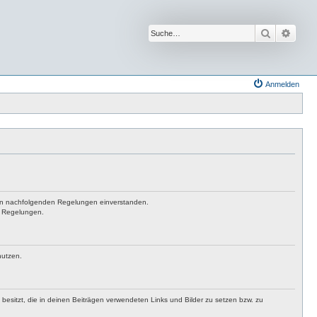
Suche
Erwei
Anmelden
t den nachfolgenden Regelungen einverstanden.
en Regelungen.
nutzen.
t besitzt, die in deinen Beiträgen verwendeten Links und Bilder zu setzen bzw. zu