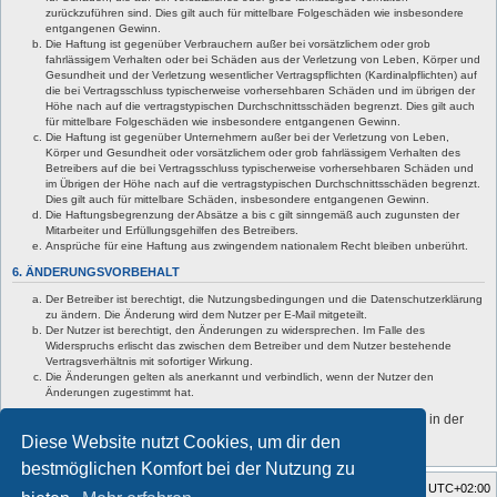
zurückzuführen sind. Dies gilt auch für mittelbare Folgeschäden wie insbesondere
entgangenen Gewinn.
Die Haftung ist gegenüber Verbrauchern außer bei vorsätzlichem oder grob
fahrlässigem Verhalten oder bei Schäden aus der Verletzung von Leben, Körper und
Gesundheit und der Verletzung wesentlicher Vertragspflichten (Kardinalpflichten) auf
die bei Vertragsschluss typischerweise vorhersehbaren Schäden und im übrigen der
Höhe nach auf die vertragstypischen Durchschnittsschäden begrenzt. Dies gilt auch
für mittelbare Folgeschäden wie insbesondere entgangenen Gewinn.
Die Haftung ist gegenüber Unternehmern außer bei der Verletzung von Leben,
Körper und Gesundheit oder vorsätzlichem oder grob fahrlässigem Verhalten des
Betreibers auf die bei Vertragsschluss typischerweise vorhersehbaren Schäden und
im Übrigen der Höhe nach auf die vertragstypischen Durchschnittsschäden begrenzt.
Dies gilt auch für mittelbare Schäden, insbesondere entgangenen Gewinn.
Die Haftungsbegrenzung der Absätze a bis c gilt sinngemäß auch zugunsten der
Mitarbeiter und Erfüllungsgehilfen des Betreibers.
Ansprüche für eine Haftung aus zwingendem nationalem Recht bleiben unberührt.
6. ÄNDERUNGSVORBEHALT
Der Betreiber ist berechtigt, die Nutzungsbedingungen und die Datenschutzerklärung
zu ändern. Die Änderung wird dem Nutzer per E-Mail mitgeteilt.
Der Nutzer ist berechtigt, den Änderungen zu widersprechen. Im Falle des
Widerspruchs erlischt das zwischen dem Betreiber und dem Nutzer bestehende
Vertragsverhältnis mit sofortiger Wirkung.
Die Änderungen gelten als anerkannt und verbindlich, wenn der Nutzer den
Änderungen zugestimmt hat.
Informationen über den Umgang mit deinen persönlichen Daten sind in der
Datenschutzerklärung enthalten.
Diese Website nutzt Cookies, um dir den
bestmöglichen Komfort bei der Nutzung zu
Foren-Übersicht
Alle Zeiten sind
UTC+02:00