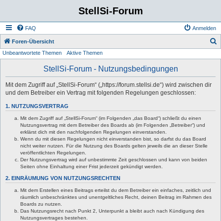
StellSi-Forum
FAQ
Anmelden
S
Foren-Übersicht
Unbeantwortete Themen
Aktive Themen
u
c
StellSi-Forum - Nutzungsbedingungen
h
Mit dem Zugriff auf „StellSi-Forum“ („https://forum.stellsi.de“) wird zwischen dir
e
und dem Betreiber ein Vertrag mit folgenden Regelungen geschlossen:
1. NUTZUNGSVERTRAG
Mit dem Zugriff auf „StellSi-Forum“ (im Folgenden „das Board“) schließt du einen
Nutzungsvertrag mit dem Betreiber des Boards ab (im Folgenden „Betreiber“) und
erklärst dich mit den nachfolgenden Regelungen einverstanden.
Wenn du mit diesen Regelungen nicht einverstanden bist, so darfst du das Board
nicht weiter nutzen. Für die Nutzung des Boards gelten jeweils die an dieser Stelle
veröffentlichten Regelungen.
Der Nutzungsvertrag wird auf unbestimmte Zeit geschlossen und kann von beiden
Seiten ohne Einhaltung einer Frist jederzeit gekündigt werden.
2. EINRÄUMUNG VON NUTZUNGSRECHTEN
Mit dem Erstellen eines Beitrags erteilst du dem Betreiber ein einfaches, zeitlich und
räumlich unbeschränktes und unentgeltliches Recht, deinen Beitrag im Rahmen des
Boards zu nutzen.
Das Nutzungsrecht nach Punkt 2, Unterpunkt a bleibt auch nach Kündigung des
Nutzungsvertrages bestehen.