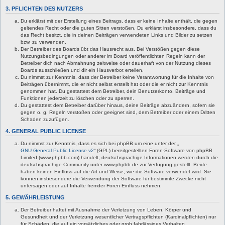
3. PFLICHTEN DES NUTZERS
Du erklärst mit der Erstellung eines Beitrags, dass er keine Inhalte enthält, die gegen
geltendes Recht oder die guten Sitten verstoßen. Du erklärst insbesondere, dass du
das Recht besitzt, die in deinen Beiträgen verwendeten Links und Bilder zu setzen
bzw. zu verwenden.
Der Betreiber des Boards übt das Hausrecht aus. Bei Verstößen gegen diese
Nutzungsbedingungen oder anderer im Board veröffentlichten Regeln kann der
Betreiber dich nach Abmahnung zeitweise oder dauerhaft von der Nutzung dieses
Boards ausschließen und dir ein Hausverbot erteilen.
Du nimmst zur Kenntnis, dass der Betreiber keine Verantwortung für die Inhalte von
Beiträgen übernimmt, die er nicht selbst erstellt hat oder die er nicht zur Kenntnis
genommen hat. Du gestattest dem Betreiber, dein Benutzerkonto, Beiträge und
Funktionen jederzeit zu löschen oder zu sperren.
Du gestattest dem Betreiber darüber hinaus, deine Beiträge abzuändern, sofern sie
gegen o. g. Regeln verstoßen oder geeignet sind, dem Betreiber oder einem Dritten
Schaden zuzufügen.
4. GENERAL PUBLIC LICENSE
Du nimmst zur Kenntnis, dass es sich bei phpBB um eine unter der „
GNU General Public License v2
“ (GPL) bereitgestellten Foren-Software von phpBB
Limited (www.phpbb.com) handelt; deutschsprachige Informationen werden durch die
deutschsprachige Community unter www.phpbb.de zur Verfügung gestellt. Beide
haben keinen Einfluss auf die Art und Weise, wie die Software verwendet wird. Sie
können insbesondere die Verwendung der Software für bestimmte Zwecke nicht
untersagen oder auf Inhalte fremder Foren Einfluss nehmen.
5. GEWÄHRLEISTUNG
Der Betreiber haftet mit Ausnahme der Verletzung von Leben, Körper und
Gesundheit und der Verletzung wesentlicher Vertragspflichten (Kardinalpflichten) nur
für Schäden, die auf ein vorsätzliches oder grob fahrlässiges Verhalten