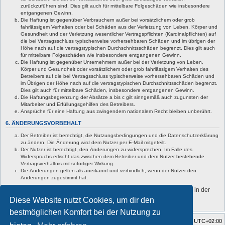
zurückzuführen sind. Dies gilt auch für mittelbare Folgeschäden wie insbesondere
entgangenen Gewinn.
Die Haftung ist gegenüber Verbrauchern außer bei vorsätzlichem oder grob
fahrlässigem Verhalten oder bei Schäden aus der Verletzung von Leben, Körper und
Gesundheit und der Verletzung wesentlicher Vertragspflichten (Kardinalpflichten) auf
die bei Vertragsschluss typischerweise vorhersehbaren Schäden und im übrigen der
Höhe nach auf die vertragstypischen Durchschnittsschäden begrenzt. Dies gilt auch
für mittelbare Folgeschäden wie insbesondere entgangenen Gewinn.
Die Haftung ist gegenüber Unternehmern außer bei der Verletzung von Leben,
Körper und Gesundheit oder vorsätzlichem oder grob fahrlässigem Verhalten des
Betreibers auf die bei Vertragsschluss typischerweise vorhersehbaren Schäden und
im Übrigen der Höhe nach auf die vertragstypischen Durchschnittsschäden begrenzt.
Dies gilt auch für mittelbare Schäden, insbesondere entgangenen Gewinn.
Die Haftungsbegrenzung der Absätze a bis c gilt sinngemäß auch zugunsten der
Mitarbeiter und Erfüllungsgehilfen des Betreibers.
Ansprüche für eine Haftung aus zwingendem nationalem Recht bleiben unberührt.
6. ÄNDERUNGSVORBEHALT
Der Betreiber ist berechtigt, die Nutzungsbedingungen und die Datenschutzerklärung
zu ändern. Die Änderung wird dem Nutzer per E-Mail mitgeteilt.
Der Nutzer ist berechtigt, den Änderungen zu widersprechen. Im Falle des
Widerspruchs erlischt das zwischen dem Betreiber und dem Nutzer bestehende
Vertragsverhältnis mit sofortiger Wirkung.
Die Änderungen gelten als anerkannt und verbindlich, wenn der Nutzer den
Änderungen zugestimmt hat.
Informationen über den Umgang mit deinen persönlichen Daten sind in der
Datenschutzerklärung enthalten.
Diese Website nutzt Cookies, um dir den
bestmöglichen Komfort bei der Nutzung zu
Foren-Übersicht
Alle Zeiten sind
UTC+02:00