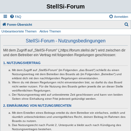
StellSi-Forum
FAQ
Anmelden
S
Foren-Übersicht
Unbeantwortete Themen
Aktive Themen
u
c
StellSi-Forum - Nutzungsbedingungen
h
Mit dem Zugriff auf „StellSi-Forum“ („https://forum.stellsi.de“) wird zwischen dir
e
und dem Betreiber ein Vertrag mit folgenden Regelungen geschlossen:
1. NUTZUNGSVERTRAG
Mit dem Zugriff auf „StellSi-Forum“ (im Folgenden „das Board“) schließt du einen
Nutzungsvertrag mit dem Betreiber des Boards ab (im Folgenden „Betreiber“) und
erklärst dich mit den nachfolgenden Regelungen einverstanden.
Wenn du mit diesen Regelungen nicht einverstanden bist, so darfst du das Board
nicht weiter nutzen. Für die Nutzung des Boards gelten jeweils die an dieser Stelle
veröffentlichten Regelungen.
Der Nutzungsvertrag wird auf unbestimmte Zeit geschlossen und kann von beiden
Seiten ohne Einhaltung einer Frist jederzeit gekündigt werden.
2. EINRÄUMUNG VON NUTZUNGSRECHTEN
Mit dem Erstellen eines Beitrags erteilst du dem Betreiber ein einfaches, zeitlich und
räumlich unbeschränktes und unentgeltliches Recht, deinen Beitrag im Rahmen des
Boards zu nutzen.
Das Nutzungsrecht nach Punkt 2, Unterpunkt a bleibt auch nach Kündigung des
Nutzungsvertrages bestehen.