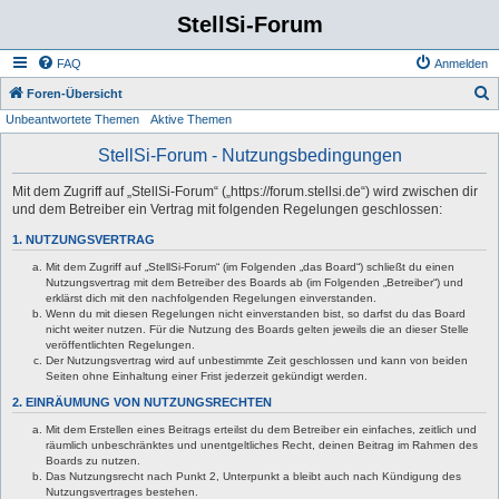
StellSi-Forum
FAQ
Anmelden
S
Foren-Übersicht
Unbeantwortete Themen
Aktive Themen
u
c
StellSi-Forum - Nutzungsbedingungen
h
Mit dem Zugriff auf „StellSi-Forum“ („https://forum.stellsi.de“) wird zwischen dir
e
und dem Betreiber ein Vertrag mit folgenden Regelungen geschlossen:
1. NUTZUNGSVERTRAG
Mit dem Zugriff auf „StellSi-Forum“ (im Folgenden „das Board“) schließt du einen
Nutzungsvertrag mit dem Betreiber des Boards ab (im Folgenden „Betreiber“) und
erklärst dich mit den nachfolgenden Regelungen einverstanden.
Wenn du mit diesen Regelungen nicht einverstanden bist, so darfst du das Board
nicht weiter nutzen. Für die Nutzung des Boards gelten jeweils die an dieser Stelle
veröffentlichten Regelungen.
Der Nutzungsvertrag wird auf unbestimmte Zeit geschlossen und kann von beiden
Seiten ohne Einhaltung einer Frist jederzeit gekündigt werden.
2. EINRÄUMUNG VON NUTZUNGSRECHTEN
Mit dem Erstellen eines Beitrags erteilst du dem Betreiber ein einfaches, zeitlich und
räumlich unbeschränktes und unentgeltliches Recht, deinen Beitrag im Rahmen des
Boards zu nutzen.
Das Nutzungsrecht nach Punkt 2, Unterpunkt a bleibt auch nach Kündigung des
Nutzungsvertrages bestehen.