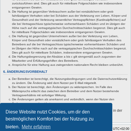
zurückzuführen sind. Dies gilt auch für mittelbare Folgeschäden wie insbesondere
entgangenen Gewinn.
Die Haftung ist gegenüber Verbrauchern außer bei vorsätzlichem oder grob
fahrlässigem Verhalten oder bei Schäden aus der Verletzung von Leben, Körper und
Gesundheit und der Verletzung wesentlicher Vertragspflichten (Kardinalpflichten) auf
die bei Vertragsschluss typischerweise vorhersehbaren Schäden und im übrigen der
Höhe nach auf die vertragstypischen Durchschnittsschäden begrenzt. Dies gilt auch
für mittelbare Folgeschäden wie insbesondere entgangenen Gewinn.
Die Haftung ist gegenüber Unternehmern außer bei der Verletzung von Leben,
Körper und Gesundheit oder vorsätzlichem oder grob fahrlässigem Verhalten des
Betreibers auf die bei Vertragsschluss typischerweise vorhersehbaren Schäden und
im Übrigen der Höhe nach auf die vertragstypischen Durchschnittsschäden begrenzt.
Dies gilt auch für mittelbare Schäden, insbesondere entgangenen Gewinn.
Die Haftungsbegrenzung der Absätze a bis c gilt sinngemäß auch zugunsten der
Mitarbeiter und Erfüllungsgehilfen des Betreibers.
Ansprüche für eine Haftung aus zwingendem nationalem Recht bleiben unberührt.
6. ÄNDERUNGSVORBEHALT
Der Betreiber ist berechtigt, die Nutzungsbedingungen und die Datenschutzerklärung
zu ändern. Die Änderung wird dem Nutzer per E-Mail mitgeteilt.
Der Nutzer ist berechtigt, den Änderungen zu widersprechen. Im Falle des
Widerspruchs erlischt das zwischen dem Betreiber und dem Nutzer bestehende
Vertragsverhältnis mit sofortiger Wirkung.
Die Änderungen gelten als anerkannt und verbindlich, wenn der Nutzer den
Änderungen zugestimmt hat.
Informationen über den Umgang mit deinen persönlichen Daten sind in der
Diese Website nutzt Cookies, um dir den
Datenschutzerklärung enthalten.
bestmöglichen Komfort bei der Nutzung zu
bieten.
Mehr erfahren
Foren-Übersicht
Alle Zeiten sind
UTC+02:00