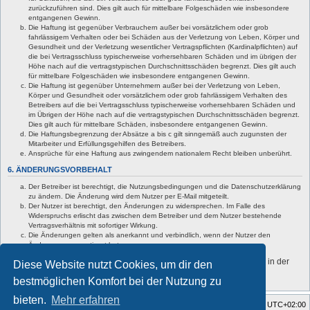
zurückzuführen sind. Dies gilt auch für mittelbare Folgeschäden wie insbesondere
entgangenen Gewinn.
Die Haftung ist gegenüber Verbrauchern außer bei vorsätzlichem oder grob
fahrlässigem Verhalten oder bei Schäden aus der Verletzung von Leben, Körper und
Gesundheit und der Verletzung wesentlicher Vertragspflichten (Kardinalpflichten) auf
die bei Vertragsschluss typischerweise vorhersehbaren Schäden und im übrigen der
Höhe nach auf die vertragstypischen Durchschnittsschäden begrenzt. Dies gilt auch
für mittelbare Folgeschäden wie insbesondere entgangenen Gewinn.
Die Haftung ist gegenüber Unternehmern außer bei der Verletzung von Leben,
Körper und Gesundheit oder vorsätzlichem oder grob fahrlässigem Verhalten des
Betreibers auf die bei Vertragsschluss typischerweise vorhersehbaren Schäden und
im Übrigen der Höhe nach auf die vertragstypischen Durchschnittsschäden begrenzt.
Dies gilt auch für mittelbare Schäden, insbesondere entgangenen Gewinn.
Die Haftungsbegrenzung der Absätze a bis c gilt sinngemäß auch zugunsten der
Mitarbeiter und Erfüllungsgehilfen des Betreibers.
Ansprüche für eine Haftung aus zwingendem nationalem Recht bleiben unberührt.
6. ÄNDERUNGSVORBEHALT
Der Betreiber ist berechtigt, die Nutzungsbedingungen und die Datenschutzerklärung
zu ändern. Die Änderung wird dem Nutzer per E-Mail mitgeteilt.
Der Nutzer ist berechtigt, den Änderungen zu widersprechen. Im Falle des
Widerspruchs erlischt das zwischen dem Betreiber und dem Nutzer bestehende
Vertragsverhältnis mit sofortiger Wirkung.
Die Änderungen gelten als anerkannt und verbindlich, wenn der Nutzer den
Änderungen zugestimmt hat.
Informationen über den Umgang mit deinen persönlichen Daten sind in der
Diese Website nutzt Cookies, um dir den
Datenschutzerklärung enthalten.
bestmöglichen Komfort bei der Nutzung zu
bieten.
Mehr erfahren
Foren-Übersicht
Alle Zeiten sind
UTC+02:00