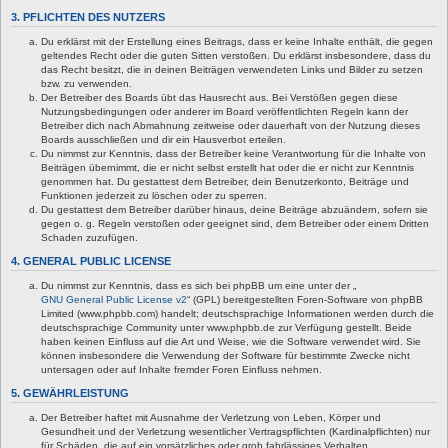
3. PFLICHTEN DES NUTZERS
Du erklärst mit der Erstellung eines Beitrags, dass er keine Inhalte enthält, die gegen
geltendes Recht oder die guten Sitten verstoßen. Du erklärst insbesondere, dass du
das Recht besitzt, die in deinen Beiträgen verwendeten Links und Bilder zu setzen
bzw. zu verwenden.
Der Betreiber des Boards übt das Hausrecht aus. Bei Verstößen gegen diese
Nutzungsbedingungen oder anderer im Board veröffentlichten Regeln kann der
Betreiber dich nach Abmahnung zeitweise oder dauerhaft von der Nutzung dieses
Boards ausschließen und dir ein Hausverbot erteilen.
Du nimmst zur Kenntnis, dass der Betreiber keine Verantwortung für die Inhalte von
Beiträgen übernimmt, die er nicht selbst erstellt hat oder die er nicht zur Kenntnis
genommen hat. Du gestattest dem Betreiber, dein Benutzerkonto, Beiträge und
Funktionen jederzeit zu löschen oder zu sperren.
Du gestattest dem Betreiber darüber hinaus, deine Beiträge abzuändern, sofern sie
gegen o. g. Regeln verstoßen oder geeignet sind, dem Betreiber oder einem Dritten
Schaden zuzufügen.
4. GENERAL PUBLIC LICENSE
Du nimmst zur Kenntnis, dass es sich bei phpBB um eine unter der „
GNU General Public License v2
“ (GPL) bereitgestellten Foren-Software von phpBB
Limited (www.phpbb.com) handelt; deutschsprachige Informationen werden durch die
deutschsprachige Community unter www.phpbb.de zur Verfügung gestellt. Beide
haben keinen Einfluss auf die Art und Weise, wie die Software verwendet wird. Sie
können insbesondere die Verwendung der Software für bestimmte Zwecke nicht
untersagen oder auf Inhalte fremder Foren Einfluss nehmen.
5. GEWÄHRLEISTUNG
Der Betreiber haftet mit Ausnahme der Verletzung von Leben, Körper und
Gesundheit und der Verletzung wesentlicher Vertragspflichten (Kardinalpflichten) nur
für Schäden, die auf ein vorsätzliches oder grob fahrlässiges Verhalten