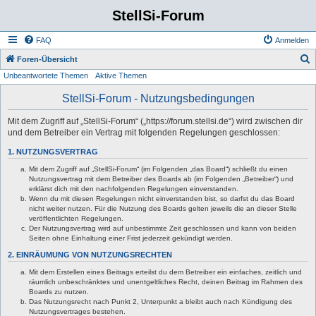
StellSi-Forum
FAQ
Anmelden
S
Foren-Übersicht
Unbeantwortete Themen
Aktive Themen
u
c
StellSi-Forum - Nutzungsbedingungen
h
Mit dem Zugriff auf „StellSi-Forum“ („https://forum.stellsi.de“) wird zwischen dir
e
und dem Betreiber ein Vertrag mit folgenden Regelungen geschlossen:
1. NUTZUNGSVERTRAG
Mit dem Zugriff auf „StellSi-Forum“ (im Folgenden „das Board“) schließt du einen
Nutzungsvertrag mit dem Betreiber des Boards ab (im Folgenden „Betreiber“) und
erklärst dich mit den nachfolgenden Regelungen einverstanden.
Wenn du mit diesen Regelungen nicht einverstanden bist, so darfst du das Board
nicht weiter nutzen. Für die Nutzung des Boards gelten jeweils die an dieser Stelle
veröffentlichten Regelungen.
Der Nutzungsvertrag wird auf unbestimmte Zeit geschlossen und kann von beiden
Seiten ohne Einhaltung einer Frist jederzeit gekündigt werden.
2. EINRÄUMUNG VON NUTZUNGSRECHTEN
Mit dem Erstellen eines Beitrags erteilst du dem Betreiber ein einfaches, zeitlich und
räumlich unbeschränktes und unentgeltliches Recht, deinen Beitrag im Rahmen des
Boards zu nutzen.
Das Nutzungsrecht nach Punkt 2, Unterpunkt a bleibt auch nach Kündigung des
Nutzungsvertrages bestehen.