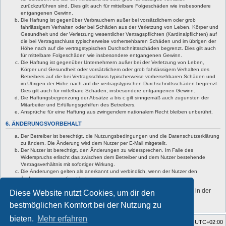
zurückzuführen sind. Dies gilt auch für mittelbare Folgeschäden wie insbesondere
entgangenen Gewinn.
Die Haftung ist gegenüber Verbrauchern außer bei vorsätzlichem oder grob
fahrlässigem Verhalten oder bei Schäden aus der Verletzung von Leben, Körper und
Gesundheit und der Verletzung wesentlicher Vertragspflichten (Kardinalpflichten) auf
die bei Vertragsschluss typischerweise vorhersehbaren Schäden und im übrigen der
Höhe nach auf die vertragstypischen Durchschnittsschäden begrenzt. Dies gilt auch
für mittelbare Folgeschäden wie insbesondere entgangenen Gewinn.
Die Haftung ist gegenüber Unternehmern außer bei der Verletzung von Leben,
Körper und Gesundheit oder vorsätzlichem oder grob fahrlässigem Verhalten des
Betreibers auf die bei Vertragsschluss typischerweise vorhersehbaren Schäden und
im Übrigen der Höhe nach auf die vertragstypischen Durchschnittsschäden begrenzt.
Dies gilt auch für mittelbare Schäden, insbesondere entgangenen Gewinn.
Die Haftungsbegrenzung der Absätze a bis c gilt sinngemäß auch zugunsten der
Mitarbeiter und Erfüllungsgehilfen des Betreibers.
Ansprüche für eine Haftung aus zwingendem nationalem Recht bleiben unberührt.
6. ÄNDERUNGSVORBEHALT
Der Betreiber ist berechtigt, die Nutzungsbedingungen und die Datenschutzerklärung
zu ändern. Die Änderung wird dem Nutzer per E-Mail mitgeteilt.
Der Nutzer ist berechtigt, den Änderungen zu widersprechen. Im Falle des
Widerspruchs erlischt das zwischen dem Betreiber und dem Nutzer bestehende
Vertragsverhältnis mit sofortiger Wirkung.
Die Änderungen gelten als anerkannt und verbindlich, wenn der Nutzer den
Änderungen zugestimmt hat.
Informationen über den Umgang mit deinen persönlichen Daten sind in der
Diese Website nutzt Cookies, um dir den
Datenschutzerklärung enthalten.
bestmöglichen Komfort bei der Nutzung zu
bieten.
Mehr erfahren
Foren-Übersicht
Alle Zeiten sind
UTC+02:00