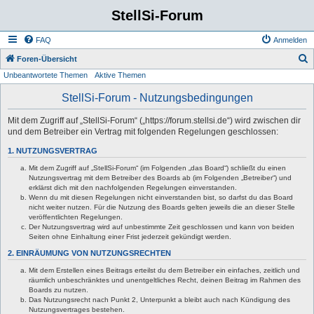
StellSi-Forum
FAQ
Anmelden
S
Foren-Übersicht
Unbeantwortete Themen
Aktive Themen
u
c
StellSi-Forum - Nutzungsbedingungen
h
Mit dem Zugriff auf „StellSi-Forum“ („https://forum.stellsi.de“) wird zwischen dir
e
und dem Betreiber ein Vertrag mit folgenden Regelungen geschlossen:
1. NUTZUNGSVERTRAG
Mit dem Zugriff auf „StellSi-Forum“ (im Folgenden „das Board“) schließt du einen
Nutzungsvertrag mit dem Betreiber des Boards ab (im Folgenden „Betreiber“) und
erklärst dich mit den nachfolgenden Regelungen einverstanden.
Wenn du mit diesen Regelungen nicht einverstanden bist, so darfst du das Board
nicht weiter nutzen. Für die Nutzung des Boards gelten jeweils die an dieser Stelle
veröffentlichten Regelungen.
Der Nutzungsvertrag wird auf unbestimmte Zeit geschlossen und kann von beiden
Seiten ohne Einhaltung einer Frist jederzeit gekündigt werden.
2. EINRÄUMUNG VON NUTZUNGSRECHTEN
Mit dem Erstellen eines Beitrags erteilst du dem Betreiber ein einfaches, zeitlich und
räumlich unbeschränktes und unentgeltliches Recht, deinen Beitrag im Rahmen des
Boards zu nutzen.
Das Nutzungsrecht nach Punkt 2, Unterpunkt a bleibt auch nach Kündigung des
Nutzungsvertrages bestehen.