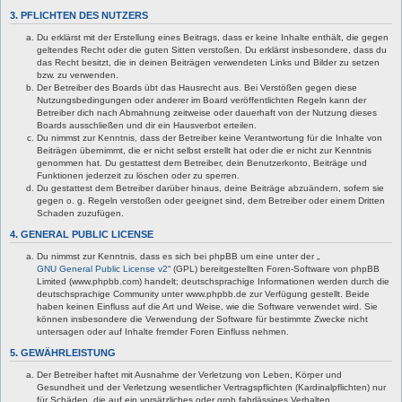
3. PFLICHTEN DES NUTZERS
Du erklärst mit der Erstellung eines Beitrags, dass er keine Inhalte enthält, die gegen
geltendes Recht oder die guten Sitten verstoßen. Du erklärst insbesondere, dass du
das Recht besitzt, die in deinen Beiträgen verwendeten Links und Bilder zu setzen
bzw. zu verwenden.
Der Betreiber des Boards übt das Hausrecht aus. Bei Verstößen gegen diese
Nutzungsbedingungen oder anderer im Board veröffentlichten Regeln kann der
Betreiber dich nach Abmahnung zeitweise oder dauerhaft von der Nutzung dieses
Boards ausschließen und dir ein Hausverbot erteilen.
Du nimmst zur Kenntnis, dass der Betreiber keine Verantwortung für die Inhalte von
Beiträgen übernimmt, die er nicht selbst erstellt hat oder die er nicht zur Kenntnis
genommen hat. Du gestattest dem Betreiber, dein Benutzerkonto, Beiträge und
Funktionen jederzeit zu löschen oder zu sperren.
Du gestattest dem Betreiber darüber hinaus, deine Beiträge abzuändern, sofern sie
gegen o. g. Regeln verstoßen oder geeignet sind, dem Betreiber oder einem Dritten
Schaden zuzufügen.
4. GENERAL PUBLIC LICENSE
Du nimmst zur Kenntnis, dass es sich bei phpBB um eine unter der „
GNU General Public License v2
“ (GPL) bereitgestellten Foren-Software von phpBB
Limited (www.phpbb.com) handelt; deutschsprachige Informationen werden durch die
deutschsprachige Community unter www.phpbb.de zur Verfügung gestellt. Beide
haben keinen Einfluss auf die Art und Weise, wie die Software verwendet wird. Sie
können insbesondere die Verwendung der Software für bestimmte Zwecke nicht
untersagen oder auf Inhalte fremder Foren Einfluss nehmen.
5. GEWÄHRLEISTUNG
Der Betreiber haftet mit Ausnahme der Verletzung von Leben, Körper und
Gesundheit und der Verletzung wesentlicher Vertragspflichten (Kardinalpflichten) nur
für Schäden, die auf ein vorsätzliches oder grob fahrlässiges Verhalten