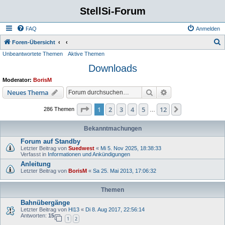
StellSi-Forum
FAQ
Anmelden
S
Foren-Übersicht
Unbeantwortete Themen
Aktive Themen
u
Downloads
c
h
Moderator:
BorisM
e
Suche
Erweiterte Suche
Neues Thema
Seite
1
von
12
1
2
3
4
5
12
Nächste
286 Themen
…
Bekanntmachungen
Forum auf Standby
Letzter Beitrag von
Suedwest
«
Mi 5. Nov 2025, 18:38:33
Verfasst in
Informationen und Ankündigungen
Anleitung
Letzter Beitrag von
BorisM
«
Sa 25. Mai 2013, 17:06:32
Themen
Bahnübergänge
Letzter Beitrag von
Hl13
«
Di 8. Aug 2017, 22:56:14
Antworten:
15
1
2