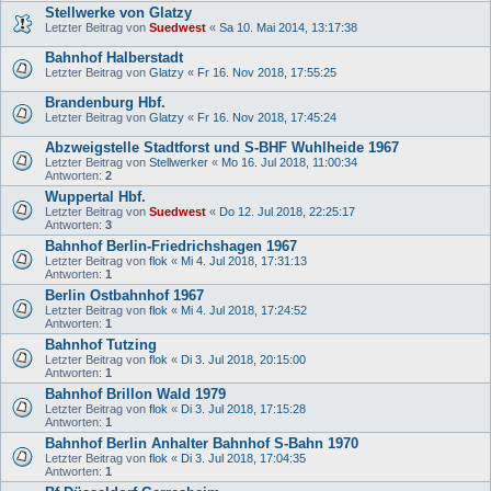
Stellwerke von Glatzy
Letzter Beitrag von
Suedwest
«
Sa 10. Mai 2014, 13:17:38
Bahnhof Halberstadt
Letzter Beitrag von
Glatzy
«
Fr 16. Nov 2018, 17:55:25
Brandenburg Hbf.
Letzter Beitrag von
Glatzy
«
Fr 16. Nov 2018, 17:45:24
Abzweigstelle Stadtforst und S-BHF Wuhlheide 1967
Letzter Beitrag von
Stellwerker
«
Mo 16. Jul 2018, 11:00:34
Antworten:
2
Wuppertal Hbf.
Letzter Beitrag von
Suedwest
«
Do 12. Jul 2018, 22:25:17
Antworten:
3
Bahnhof Berlin-Friedrichshagen 1967
Letzter Beitrag von
flok
«
Mi 4. Jul 2018, 17:31:13
Antworten:
1
Berlin Ostbahnhof 1967
Letzter Beitrag von
flok
«
Mi 4. Jul 2018, 17:24:52
Antworten:
1
Bahnhof Tutzing
Letzter Beitrag von
flok
«
Di 3. Jul 2018, 20:15:00
Antworten:
1
Bahnhof Brillon Wald 1979
Letzter Beitrag von
flok
«
Di 3. Jul 2018, 17:15:28
Antworten:
1
Bahnhof Berlin Anhalter Bahnhof S-Bahn 1970
Letzter Beitrag von
flok
«
Di 3. Jul 2018, 17:04:35
Antworten:
1