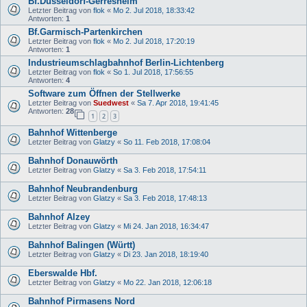
Bf.Düsseldorf-Gerresheim
Letzter Beitrag von
flok
«
Mo 2. Jul 2018, 18:33:42
Antworten:
1
Bf.Garmisch-Partenkirchen
Letzter Beitrag von
flok
«
Mo 2. Jul 2018, 17:20:19
Antworten:
1
Industrieumschlagbahnhof Berlin-Lichtenberg
Letzter Beitrag von
flok
«
So 1. Jul 2018, 17:56:55
Antworten:
4
Software zum Öffnen der Stellwerke
Letzter Beitrag von
Suedwest
«
Sa 7. Apr 2018, 19:41:45
Antworten:
28
1
2
3
Bahnhof Wittenberge
Letzter Beitrag von
Glatzy
«
So 11. Feb 2018, 17:08:04
Bahnhof Donauwörth
Letzter Beitrag von
Glatzy
«
Sa 3. Feb 2018, 17:54:11
Bahnhof Neubrandenburg
Letzter Beitrag von
Glatzy
«
Sa 3. Feb 2018, 17:48:13
Bahnhof Alzey
Letzter Beitrag von
Glatzy
«
Mi 24. Jan 2018, 16:34:47
Bahnhof Balingen (Württ)
Letzter Beitrag von
Glatzy
«
Di 23. Jan 2018, 18:19:40
Eberswalde Hbf.
Letzter Beitrag von
Glatzy
«
Mo 22. Jan 2018, 12:06:18
Bahnhof Pirmasens Nord