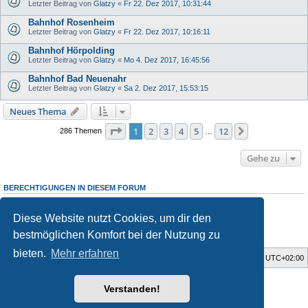
Letzter Beitrag von
Glatzy
«
Fr 22. Dez 2017, 10:31:44
Bahnhof Rosenheim
Letzter Beitrag von
Glatzy
«
Fr 22. Dez 2017, 10:16:11
Bahnhof Hörpolding
Letzter Beitrag von
Glatzy
«
Mo 4. Dez 2017, 16:45:56
Bahnhof Bad Neuenahr
Letzter Beitrag von
Glatzy
«
Sa 2. Dez 2017, 15:53:15
Neues Thema
Seite
1
von
12
1
2
3
4
5
12
Nächste
286 Themen
…
Gehe zu
BERECHTIGUNGEN IN DIESEM FORUM
Du darfst
keine
neuen Themen in diesem Forum erstellen.
Du darfst
keine
Antworten zu Themen in diesem Forum erstellen.
Diese Website nutzt Cookies, um dir den
Du darfst deine Beiträge in diesem Forum
nicht
ändern.
Du darfst deine Beiträge in diesem Forum
nicht
löschen.
bestmöglichen Komfort bei der Nutzung zu
Du darfst
keine
Dateianhänge in diesem Forum erstellen.
bieten.
Mehr erfahren
Foren-Übersicht
Alle Zeiten sind
UTC+02:00
Style developer by
Zuma Portal
,
Verstanden!
Powered by
phpBB
® Forum Software © phpBB Limited
Deutsche Übersetzung durch
phpBB.de