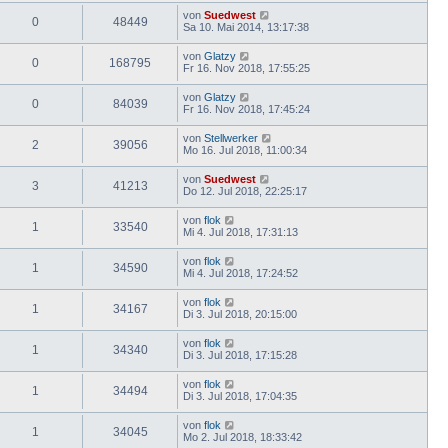
von
Suedwest
0
48449
Sa 10. Mai 2014, 13:17:38
von
Glatzy
0
168795
Fr 16. Nov 2018, 17:55:25
von
Glatzy
0
84039
Fr 16. Nov 2018, 17:45:24
von
Stellwerker
2
39056
Mo 16. Jul 2018, 11:00:34
von
Suedwest
3
41213
Do 12. Jul 2018, 22:25:17
von
flok
1
33540
Mi 4. Jul 2018, 17:31:13
von
flok
1
34590
Mi 4. Jul 2018, 17:24:52
von
flok
1
34167
Di 3. Jul 2018, 20:15:00
von
flok
1
34340
Di 3. Jul 2018, 17:15:28
von
flok
1
34494
Di 3. Jul 2018, 17:04:35
von
flok
1
34045
Mo 2. Jul 2018, 18:33:42