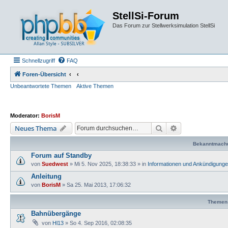
StellSi-Forum
Das Forum zur Stellwerksimulation StellSi
Schnellzugriff
FAQ
Foren-Übersicht
Unbeantwortete Themen
Aktive Themen
Moderator:
BorisM
Suche
Erweiterte Such
Neues Thema
Bekanntmach
Forum auf Standby
von
Suedwest
»
Mi 5. Nov 2025, 18:38:33
» in
Informationen und Ankündigung
Anleitung
von
BorisM
»
Sa 25. Mai 2013, 17:06:32
Themen
Bahnübergänge
von
Hl13
»
So 4. Sep 2016, 02:08:35