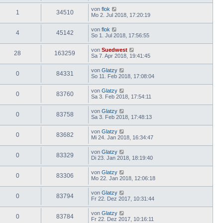
von
flok
1
34510
Mo 2. Jul 2018, 17:20:19
von
flok
4
45142
So 1. Jul 2018, 17:56:55
von
Suedwest
28
163259
Sa 7. Apr 2018, 19:41:45
von
Glatzy
0
84331
So 11. Feb 2018, 17:08:04
von
Glatzy
0
83760
Sa 3. Feb 2018, 17:54:11
von
Glatzy
0
83758
Sa 3. Feb 2018, 17:48:13
von
Glatzy
0
83682
Mi 24. Jan 2018, 16:34:47
von
Glatzy
0
83329
Di 23. Jan 2018, 18:19:40
von
Glatzy
0
83306
Mo 22. Jan 2018, 12:06:18
von
Glatzy
0
83794
Fr 22. Dez 2017, 10:31:44
von
Glatzy
0
83784
Fr 22. Dez 2017, 10:16:11