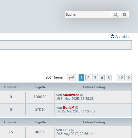
Suche
Erwei
Anmelden
Seite
1
von
12
1
2
3
4
5
12
Nä
286 Themen
…
Antworten
Zugriffe
Letzter Beitrag
von
Suedwest
0
180033
Mi 5. Nov 2025, 18:38:33
von
BorisM
0
57010
Sa 25. Mai 2013, 17:06:32
Antworten
Zugriffe
Letzter Beitrag
von
Hl13
15
96239
Di 8. Aug 2017, 22:56:14