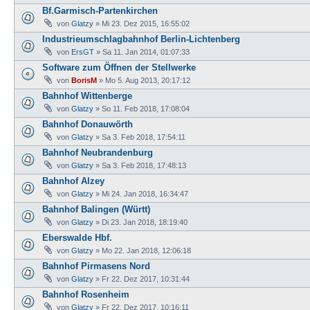
Bf.Garmisch-Partenkirchen
von
Glatzy
»
Mi 23. Dez 2015, 16:55:02
Industrieumschlagbahnhof Berlin-Lichtenberg
von
ErsGT
»
Sa 11. Jan 2014, 01:07:33
Software zum Öffnen der Stellwerke
von
BorisM
»
Mo 5. Aug 2013, 20:17:12
Bahnhof Wittenberge
von
Glatzy
»
So 11. Feb 2018, 17:08:04
Bahnhof Donauwörth
von
Glatzy
»
Sa 3. Feb 2018, 17:54:11
Bahnhof Neubrandenburg
von
Glatzy
»
Sa 3. Feb 2018, 17:48:13
Bahnhof Alzey
von
Glatzy
»
Mi 24. Jan 2018, 16:34:47
Bahnhof Balingen (Württ)
von
Glatzy
»
Di 23. Jan 2018, 18:19:40
Eberswalde Hbf.
von
Glatzy
»
Mo 22. Jan 2018, 12:06:18
Bahnhof Pirmasens Nord
von
Glatzy
»
Fr 22. Dez 2017, 10:31:44
Bahnhof Rosenheim
von
Glatzy
»
Fr 22. Dez 2017, 10:16:11