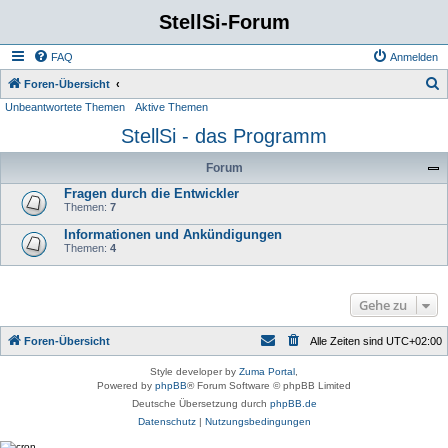
StellSi-Forum
FAQ
Anmelden
S
Foren-Übersicht
Unbeantwortete Themen
Aktive Themen
u
StellSi - das Programm
c
h
Forum
e
Fragen durch die Entwickler
Themen:
7
Informationen und Ankündigungen
Themen:
4
Gehe zu
Foren-Übersicht
Alle Zeiten sind
UTC+02:00
Style developer by
Zuma Portal
,
Powered by
phpBB
® Forum Software © phpBB Limited
Deutsche Übersetzung durch
phpBB.de
Datenschutz
|
Nutzungsbedingungen