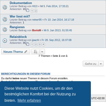
Dokumentation
Letzter Beitrag von
Hl13
«
Mi 5. Feb 2014, 17:33:21
Antworten:
10
1
2
Wer liest mit?
Letzter Beitrag von
reiner95
«
Fr 10. Jan 2014, 16:17:18
Antworten:
1
Rangieren
Letzter Beitrag von
BorisM
«
Mi 9. Jan 2013, 01:55:45
Relaisblock
Letzter Beitrag von
jpachl
«
Fr 28. Sep 2012, 16:37:08
Antworten:
35
1
2
3
4
Neues Thema
7 Themen • Seite
1
von
1
Gehe zu
BERECHTIGUNGEN IN DIESEM FORUM
Du darfst
keine
neuen Themen in diesem Forum erstellen.
Du darfst
keine
Antworten zu Themen in diesem Forum erstellen.
Du darfst deine Beiträge in diesem Forum
nicht
ändern.
Diese Website nutzt Cookies, um dir den
Du darfst deine Beiträge in diesem Forum
nicht
löschen.
Du darfst
keine
Dateianhänge in diesem Forum erstellen.
bestmöglichen Komfort bei der Nutzung zu
Foren-Übersicht
Alle Zeiten sind
UTC+02:00
bieten.
Mehr erfahren
Style developer by
Zuma Portal
,