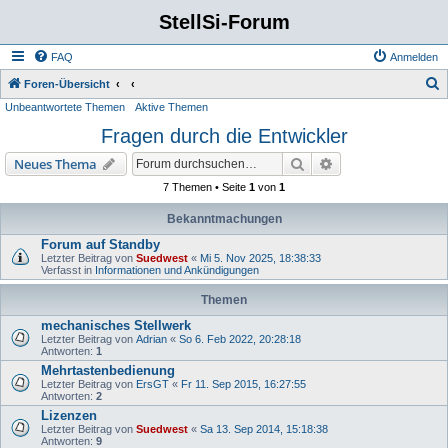
StellSi-Forum
FAQ
Anmelden
S
Foren-Übersicht
Unbeantwortete Themen
Aktive Themen
u
Fragen durch die Entwickler
c
h
Suche
Erweiterte Suche
Neues Thema
e
7 Themen • Seite
1
von
1
Bekanntmachungen
Forum auf Standby
Letzter Beitrag von
Suedwest
«
Mi 5. Nov 2025, 18:38:33
Verfasst in
Informationen und Ankündigungen
Themen
mechanisches Stellwerk
Letzter Beitrag von
Adrian
«
So 6. Feb 2022, 20:28:18
Antworten:
1
Mehrtastenbedienung
Letzter Beitrag von
ErsGT
«
Fr 11. Sep 2015, 16:27:55
Antworten:
2
Lizenzen
Letzter Beitrag von
Suedwest
«
Sa 13. Sep 2014, 15:18:38
Antworten:
9