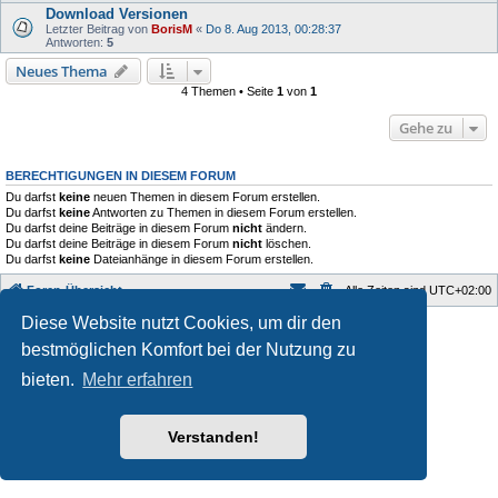
Download Versionen
Letzter Beitrag von
BorisM
«
Do 8. Aug 2013, 00:28:37
Antworten:
5
Neues Thema
4 Themen • Seite
1
von
1
Gehe zu
BERECHTIGUNGEN IN DIESEM FORUM
Du darfst
keine
neuen Themen in diesem Forum erstellen.
Du darfst
keine
Antworten zu Themen in diesem Forum erstellen.
Du darfst deine Beiträge in diesem Forum
nicht
ändern.
Du darfst deine Beiträge in diesem Forum
nicht
löschen.
Du darfst
keine
Dateianhänge in diesem Forum erstellen.
Foren-Übersicht
Alle Zeiten sind
UTC+02:00
Diese Website nutzt Cookies, um dir den
Style developer by
Zuma Portal
,
Powered by
phpBB
® Forum Software © phpBB Limited
bestmöglichen Komfort bei der Nutzung zu
Deutsche Übersetzung durch
phpBB.de
bieten.
Mehr erfahren
Datenschutz
|
Nutzungsbedingungen
Verstanden!