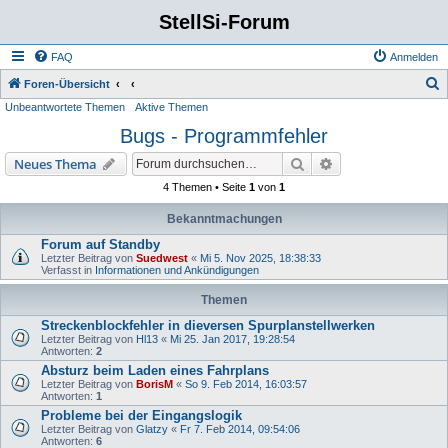
StellSi-Forum
FAQ
Anmelden
S
Foren-Übersicht
Unbeantwortete Themen
Aktive Themen
u
Bugs - Programmfehler
c
h
Suche
Erweiterte Suche
Neues Thema
e
4 Themen • Seite
1
von
1
Bekanntmachungen
Forum auf Standby
Letzter Beitrag von
Suedwest
«
Mi 5. Nov 2025, 18:38:33
Verfasst in
Informationen und Ankündigungen
Themen
Streckenblockfehler in dieversen Spurplanstellwerken
Letzter Beitrag von
Hl13
«
Mi 25. Jan 2017, 19:28:54
Antworten:
2
Absturz beim Laden eines Fahrplans
Letzter Beitrag von
BorisM
«
So 9. Feb 2014, 16:03:57
Antworten:
1
Probleme bei der Eingangslogik
Letzter Beitrag von
Glatzy
«
Fr 7. Feb 2014, 09:54:06
Antworten:
6