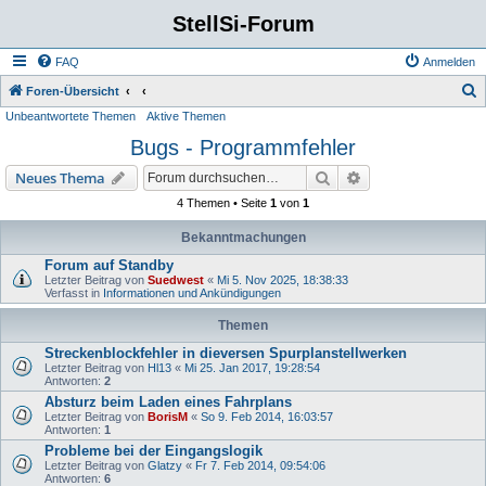
StellSi-Forum
FAQ
Anmelden
S
Foren-Übersicht
Unbeantwortete Themen
Aktive Themen
u
Bugs - Programmfehler
c
h
Suche
Erweiterte Suche
Neues Thema
e
4 Themen • Seite
1
von
1
Bekanntmachungen
Forum auf Standby
Letzter Beitrag von
Suedwest
«
Mi 5. Nov 2025, 18:38:33
Verfasst in
Informationen und Ankündigungen
Themen
Streckenblockfehler in dieversen Spurplanstellwerken
Letzter Beitrag von
Hl13
«
Mi 25. Jan 2017, 19:28:54
Antworten:
2
Absturz beim Laden eines Fahrplans
Letzter Beitrag von
BorisM
«
So 9. Feb 2014, 16:03:57
Antworten:
1
Probleme bei der Eingangslogik
Letzter Beitrag von
Glatzy
«
Fr 7. Feb 2014, 09:54:06
Antworten:
6