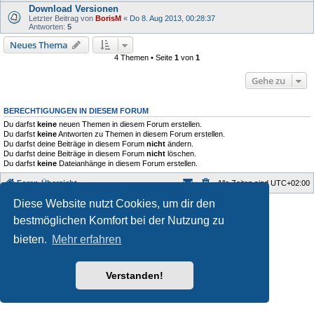
Download Versionen
Letzter Beitrag von
BorisM
«
Do 8. Aug 2013, 00:28:37
Antworten:
5
Neues Thema
4 Themen • Seite
1
von
1
Gehe zu
BERECHTIGUNGEN IN DIESEM FORUM
Du darfst
keine
neuen Themen in diesem Forum erstellen.
Du darfst
keine
Antworten zu Themen in diesem Forum erstellen.
Du darfst deine Beiträge in diesem Forum
nicht
ändern.
Du darfst deine Beiträge in diesem Forum
nicht
löschen.
Du darfst
keine
Dateianhänge in diesem Forum erstellen.
Foren-Übersicht
Alle Zeiten sind
UTC+02:00
Diese Website nutzt Cookies, um dir den
Style developer by
Zuma Portal
,
Powered by
phpBB
® Forum Software © phpBB Limited
bestmöglichen Komfort bei der Nutzung zu
Deutsche Übersetzung durch
phpBB.de
bieten.
Mehr erfahren
Datenschutz
|
Nutzungsbedingungen
Verstanden!