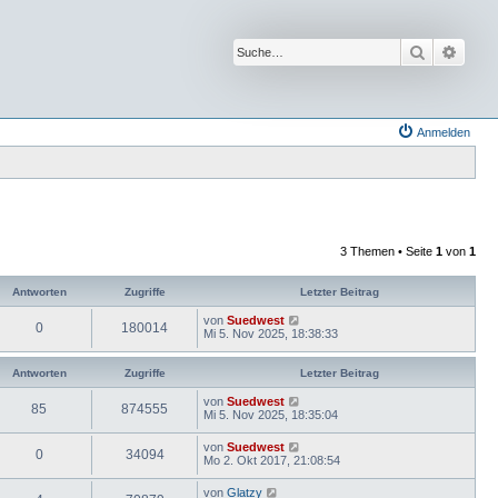
Suche
Erwei
Anmelden
3 Themen • Seite
1
von
1
Antworten
Zugriffe
Letzter Beitrag
von
Suedwest
0
180014
Mi 5. Nov 2025, 18:38:33
Antworten
Zugriffe
Letzter Beitrag
von
Suedwest
85
874555
Mi 5. Nov 2025, 18:35:04
von
Suedwest
0
34094
Mo 2. Okt 2017, 21:08:54
von
Glatzy