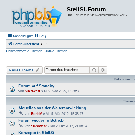
StellSi-Forum
Das Forum zur Stellwerksimulation StellSi
Schnellzugriff
FAQ
Foren-Übersicht
Unbeantwortete Themen
Aktive Themen
Suche
Erweiterte Such
Neues Thema
Bekanntmach
Forum auf Standby
von
Suedwest
»
Mi 5. Nov 2025, 18:38:33
Themen
Aktuelles aus der Weiterentwicklung
von
BorisM
»
Mo 5. Mär 2012, 15:38:47
Forum wieder in Betrieb
von
Suedwest
»
Mo 2. Okt 2017, 21:08:54
Konzepte in StellSi