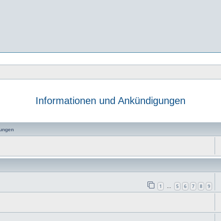
Informationen und Ankündigungen
e
ungen
1
5
6
7
8
9
…