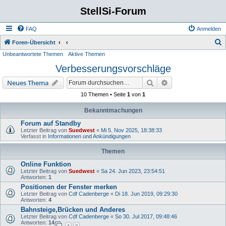
StellSi-Forum
FAQ
Anmelden
S
Foren-Übersicht
Unbeantwortete Themen
Aktive Themen
u
Verbesserungsvorschläge
c
h
Suche
Erweiterte Suche
Neues Thema
e
10 Themen • Seite
1
von
1
Bekanntmachungen
Forum auf Standby
Letzter Beitrag von
Suedwest
«
Mi 5. Nov 2025, 18:38:33
Verfasst in
Informationen und Ankündigungen
Themen
Online Funktion
Letzter Beitrag von
Suedwest
«
Sa 24. Jun 2023, 23:54:51
Antworten:
1
Positionen der Fenster merken
Letzter Beitrag von
Cdf Cadenberge
«
Di 18. Jun 2019, 09:29:30
Antworten:
4
Bahnsteige,Brücken und Anderes
Letzter Beitrag von
Cdf Cadenberge
«
So 30. Jul 2017, 09:48:46
Antworten:
14