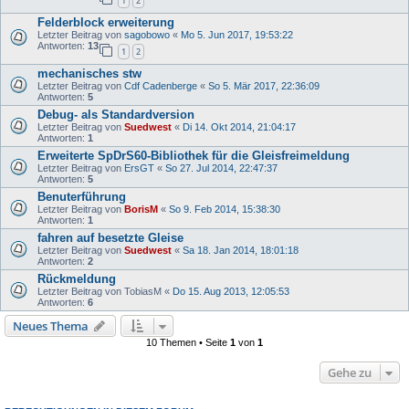
1
2
Felderblock erweiterung
Letzter Beitrag von
sagobowo
«
Mo 5. Jun 2017, 19:53:22
Antworten:
13
1
2
mechanisches stw
Letzter Beitrag von
Cdf Cadenberge
«
So 5. Mär 2017, 22:36:09
Antworten:
5
Debug- als Standardversion
Letzter Beitrag von
Suedwest
«
Di 14. Okt 2014, 21:04:17
Antworten:
1
Erweiterte SpDrS60-Bibliothek für die Gleisfreimeldung
Letzter Beitrag von
ErsGT
«
So 27. Jul 2014, 22:47:37
Antworten:
5
Benuterführung
Letzter Beitrag von
BorisM
«
So 9. Feb 2014, 15:38:30
Antworten:
1
fahren auf besetzte Gleise
Letzter Beitrag von
Suedwest
«
Sa 18. Jan 2014, 18:01:18
Antworten:
2
Rückmeldung
Letzter Beitrag von
TobiasM
«
Do 15. Aug 2013, 12:05:53
Antworten:
6
Neues Thema
10 Themen • Seite
1
von
1
Gehe zu