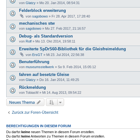
von
Glatzy
»
Mo 20. Jan 2014, 08:54:31
Felderblock erweiterung
von
sagobowo
»
Fr 28. Apr 2017, 17:28:40
mechanisches stw
von
sagobowo
»
Mo 27. Feb 2017, 21:16:57
Debug- als Standardversion
von
Rolf
»
Mo 13. Okt 2014, 19:58:11
Erweiterte SpDrS60-Bibliothek für die Gleisfreimeldung
von
ErsGT
»
Mi 23. Jul 2014, 22:56:38
Benuterführung
von
museumsstellwerk
»
So 9. Feb 2014, 15:05:12
fahren auf besetzte Gleise
von
Glatzy
»
Do 16. Jan 2014, 11:49:25
Rückmeldung
von
TobiasM
»
Mi 14. Aug 2013, 09:54:22
Neues Thema
Zurück zur Foren-Übersicht
BERECHTIGUNGEN IN DIESEM FORUM
Du darfst
keine
neuen Themen in diesem Forum erstellen.
Du darfst
keine
Antworten zu Themen in diesem Forum erstellen.