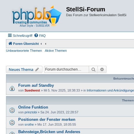
StellSi-Forum
Das Forum zur Stellwerksimulation StellSi
Schnellzugriff
FAQ
Foren-Übersicht
Unbeantwortete Themen
Aktive Themen
Suche
Erweiterte Such
Neues Thema
Bekanntmach
Forum auf Standby
von
Suedwest
»
Mi 5. Nov 2025, 18:38:33
» in
Informationen und Ankündigung
Themen
Online Funktion
von
prinztobi
»
Sa 24. Jun 2023, 22:28:57
Positionen der Fenster merken
von
srothe
»
Mo 17. Jun 2019, 18:05:55
Bahnsteige,Brücken und Anderes