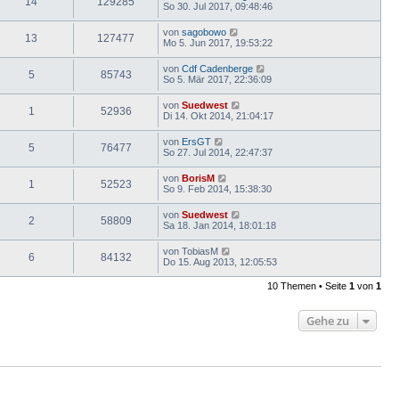
14
129285
So 30. Jul 2017, 09:48:46
von
sagobowo
13
127477
Mo 5. Jun 2017, 19:53:22
von
Cdf Cadenberge
5
85743
So 5. Mär 2017, 22:36:09
von
Suedwest
1
52936
Di 14. Okt 2014, 21:04:17
von
ErsGT
5
76477
So 27. Jul 2014, 22:47:37
von
BorisM
1
52523
So 9. Feb 2014, 15:38:30
von
Suedwest
2
58809
Sa 18. Jan 2014, 18:01:18
von
TobiasM
6
84132
Do 15. Aug 2013, 12:05:53
10 Themen • Seite
1
von
1
Gehe zu