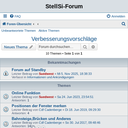
StellSi-Forum
FAQ
Anmelden
S
Foren-Übersicht
Unbeantwortete Themen
Aktive Themen
u
Verbesserungsvorschläge
c
h
Suche
Erweiterte Suche
Neues Thema
e
10 Themen • Seite
1
von
1
Bekanntmachungen
Forum auf Standby
Letzter Beitrag von
Suedwest
«
Mi 5. Nov 2025, 18:38:33
Verfasst in
Informationen und Ankündigungen
Themen
Online Funktion
Letzter Beitrag von
Suedwest
«
Sa 24. Jun 2023, 23:54:51
Antworten:
1
Positionen der Fenster merken
Letzter Beitrag von
Cdf Cadenberge
«
Di 18. Jun 2019, 09:29:30
Antworten:
4
Bahnsteige,Brücken und Anderes
Letzter Beitrag von
Cdf Cadenberge
«
So 30. Jul 2017, 09:48:46
Antworten:
14