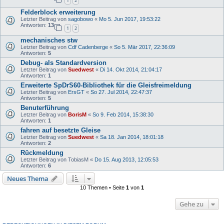
1
2
Felderblock erweiterung
Letzter Beitrag von
sagobowo
«
Mo 5. Jun 2017, 19:53:22
Antworten:
13
1
2
mechanisches stw
Letzter Beitrag von
Cdf Cadenberge
«
So 5. Mär 2017, 22:36:09
Antworten:
5
Debug- als Standardversion
Letzter Beitrag von
Suedwest
«
Di 14. Okt 2014, 21:04:17
Antworten:
1
Erweiterte SpDrS60-Bibliothek für die Gleisfreimeldung
Letzter Beitrag von
ErsGT
«
So 27. Jul 2014, 22:47:37
Antworten:
5
Benuterführung
Letzter Beitrag von
BorisM
«
So 9. Feb 2014, 15:38:30
Antworten:
1
fahren auf besetzte Gleise
Letzter Beitrag von
Suedwest
«
Sa 18. Jan 2014, 18:01:18
Antworten:
2
Rückmeldung
Letzter Beitrag von
TobiasM
«
Do 15. Aug 2013, 12:05:53
Antworten:
6
Neues Thema
10 Themen • Seite
1
von
1
Gehe zu