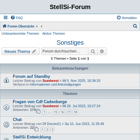
StellSi-Forum
FAQ
Anmelden
S
Foren-Übersicht
Unbeantwortete Themen
Aktive Themen
u
Sonstiges
c
h
Suche
Erweiterte Suche
Neues Thema
e
6 Themen • Seite
1
von
1
Bekanntmachungen
Forum auf Standby
Letzter Beitrag von
Suedwest
«
Mi 5. Nov 2025, 18:38:33
Verfasst in
Informationen und Ankündigungen
Themen
Fragen von Cdf Cadenberge
Letzter Beitrag von
Suedwest
«
Mi 26. Jul 2023, 19:27:24
Antworten:
174
1
15
16
17
18
…
Chat
Letzter Beitrag von
Df Dorum21
«
Sa 10. Jun 2023, 11:35:49
Antworten:
22
1
2
3
StellSi Entwicklung