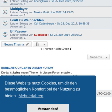
Letzter Beitrag von
KoenigDain
«
So 25. Dez 2022, 22:27:37
Antworten:
1
Multiplayer
Letzter Beitrag von
Maxi
«
Mo 6. Jun 2022, 14:23:05
Antworten:
1
Gruß zu Weihnachten
Letzter Beitrag von
Cdf Cadenberge
«
Sa 23. Dez 2017, 10:58:31
Antworten:
2
Bf.Passow
Letzter Beitrag von
Suedwest
«
So 22. Jun 2014, 23:09:22
Antworten:
1
Neues Thema
6 Themen • Seite
1
von
1
Gehe zu
BERECHTIGUNGEN IN DIESEM FORUM
Du darfst
keine
neuen Themen in diesem Forum erstellen.
Du darfst
keine
Antworten zu Themen in diesem Forum erstellen.
Du darfst deine Beiträge in diesem Forum
nicht
ändern.
Diese Website nutzt Cookies, um dir den
Du darfst deine Beiträge in diesem Forum
nicht
löschen.
Du darfst
keine
Dateianhänge in diesem Forum erstellen.
bestmöglichen Komfort bei der Nutzung zu
Foren-Übersicht
Alle Zeiten sind
UTC+02:00
bieten.
Mehr erfahren
Style developer by
Zuma Portal
,
Powered by
phpBB
® Forum Software © phpBB Limited
Verstanden!
Deutsche Übersetzung durch
phpBB.de