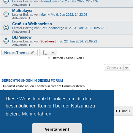
Letzter Beitrag von
KoenigDain
«
So 25. Dez 2022, 22:27:37
Antworten:
1
Multiplayer
Letzter Beitrag von
Maxi
«
Mo 6. Jun 2022, 14:23:05
Antworten:
1
Gruß zu Weihnachten
Letzter Beitrag von
Cdf Cadenberge
«
Sa 23. Dez 2017, 10:58:31
Antworten:
2
Bf.Passow
Letzter Beitrag von
Suedwest
«
So 22. Jun 2014, 23:09:22
Antworten:
1
Neues Thema
6 Themen • Seite
1
von
1
Gehe zu
BERECHTIGUNGEN IN DIESEM FORUM
Du darfst
keine
neuen Themen in diesem Forum erstellen.
Du darfst
keine
Antworten zu Themen in diesem Forum erstellen.
Du darfst deine Beiträge in diesem Forum
nicht
ändern.
Diese Website nutzt Cookies, um dir den
Du darfst deine Beiträge in diesem Forum
nicht
löschen.
Du darfst
keine
Dateianhänge in diesem Forum erstellen.
bestmöglichen Komfort bei der Nutzung zu
Foren-Übersicht
Alle Zeiten sind
UTC+02:00
bieten.
Mehr erfahren
Style developer by
Zuma Portal
,
Powered by
phpBB
® Forum Software © phpBB Limited
Verstanden!
Deutsche Übersetzung durch
phpBB.de