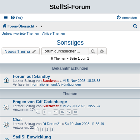
StellSi-Forum
FAQ
Anmelden
S
Foren-Übersicht
Unbeantwortete Themen
Aktive Themen
u
Sonstiges
c
h
Suche
Erweiterte Suche
Neues Thema
e
6 Themen • Seite
1
von
1
Bekanntmachungen
Forum auf Standby
Letzter Beitrag von
Suedwest
«
Mi 5. Nov 2025, 18:38:33
Verfasst in
Informationen und Ankündigungen
Themen
Fragen von Cdf Cadenberge
Letzter Beitrag von
Suedwest
«
Mi 26. Jul 2023, 19:27:24
Antworten:
174
1
15
16
17
18
…
Chat
Letzter Beitrag von
Df Dorum21
«
Sa 10. Jun 2023, 11:35:49
Antworten:
22
1
2
3
StellSi Entwicklung