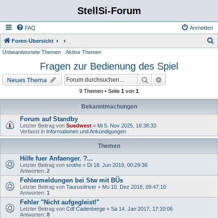
StellSi-Forum
FAQ
Anmelden
S
Foren-Übersicht
Unbeantwortete Themen
Aktive Themen
u
Fragen zur Bedienung des Spiel
c
h
Suche
Erweiterte Suche
Neues Thema
e
9 Themen • Seite
1
von
1
Bekanntmachungen
Forum auf Standby
Letzter Beitrag von
Suedwest
«
Mi 5. Nov 2025, 18:38:33
Verfasst in
Informationen und Ankündigungen
Themen
Hilfe fuer Anfaenger. ?...
Letzter Beitrag von
srothe
«
Di 18. Jun 2019, 00:29:36
Antworten:
2
Fehlermeldungen bei Stw mit BÜs
Letzter Beitrag von
Taurusdriver
«
Mo 10. Dez 2018, 09:47:10
Antworten:
1
Fehler "Nicht aufgegleist!"
Letzter Beitrag von
Cdf Cadenberge
«
Sa 14. Jan 2017, 17:10:06
Antworten:
8