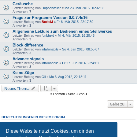
Geräusche
Letzter Beitrag von
Doppelsteller
«
Mo 23. Mär 2015, 16:32:55
Antworten:
7
Frage zur Programm-Version 0.0.7.4e16
Letzter Beitrag von
BorisM
«
Fr 6. Mär 2015, 22:17:39
Antworten:
1
Allgemeine Lektüre zum Bedienen eines Stellwerkes
Letzter Beitrag von
funkheld
«
Mi 4. Mär 2015, 16:20:43
Antworten:
3
Block difference
Letzter Beitrag von
intallonabile
«
So 4. Jan 2015, 08:55:07
Antworten:
2
Advance signals
Letzter Beitrag von
intallonabile
«
Fr 27. Jun 2014, 22:49:35
Antworten:
3
Keine Züge
Letzter Beitrag von
Oli
«
Mo 6. Aug 2012, 22:18:11
Antworten:
3
Neues Thema
9 Themen • Seite
1
von
1
Gehe zu
BERECHTIGUNGEN IN DIESEM FORUM
Du darfst
keine
neuen Themen in diesem Forum erstellen.
Du darfst
keine
Antworten zu Themen in diesem Forum erstellen.
Diese Website nutzt Cookies, um dir den
Du darfst deine Beiträge in diesem Forum
nicht
ändern.
Du darfst deine Beiträge in diesem Forum
nicht
löschen.