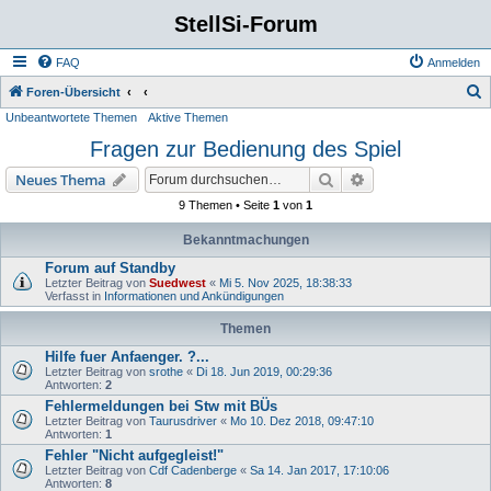
StellSi-Forum
FAQ
Anmelden
S
Foren-Übersicht
Unbeantwortete Themen
Aktive Themen
u
Fragen zur Bedienung des Spiel
c
h
Suche
Erweiterte Suche
Neues Thema
e
9 Themen • Seite
1
von
1
Bekanntmachungen
Forum auf Standby
Letzter Beitrag von
Suedwest
«
Mi 5. Nov 2025, 18:38:33
Verfasst in
Informationen und Ankündigungen
Themen
Hilfe fuer Anfaenger. ?...
Letzter Beitrag von
srothe
«
Di 18. Jun 2019, 00:29:36
Antworten:
2
Fehlermeldungen bei Stw mit BÜs
Letzter Beitrag von
Taurusdriver
«
Mo 10. Dez 2018, 09:47:10
Antworten:
1
Fehler "Nicht aufgegleist!"
Letzter Beitrag von
Cdf Cadenberge
«
Sa 14. Jan 2017, 17:10:06
Antworten:
8