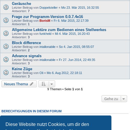
Geräusche
Letzter Beitrag von
Doppelsteller
«
Mo 23. Mär 2015, 16:32:55
Antworten:
7
Frage zur Programm-Version 0.0.7.4e16
Letzter Beitrag von
BorisM
«
Fr 6. Mär 2015, 22:17:39
Antworten:
1
Allgemeine Lektüre zum Bedienen eines Stellwerkes
Letzter Beitrag von
funkheld
«
Mi 4. Mär 2015, 16:20:43
Antworten:
3
Block difference
Letzter Beitrag von
intallonabile
«
So 4. Jan 2015, 08:55:07
Antworten:
2
Advance signals
Letzter Beitrag von
intallonabile
«
Fr 27. Jun 2014, 22:49:35
Antworten:
3
Keine Züge
Letzter Beitrag von
Oli
«
Mo 6. Aug 2012, 22:18:11
Antworten:
3
Neues Thema
9 Themen • Seite
1
von
1
Gehe zu
BERECHTIGUNGEN IN DIESEM FORUM
Du darfst
keine
neuen Themen in diesem Forum erstellen.
Du darfst
keine
Antworten zu Themen in diesem Forum erstellen.
Diese Website nutzt Cookies, um dir den
Du darfst deine Beiträge in diesem Forum
nicht
ändern.
Du darfst deine Beiträge in diesem Forum
nicht
löschen.