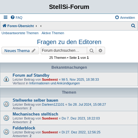
StellSi-Forum
FAQ
Anmelden
S
Foren-Übersicht
Unbeantwortete Themen
Aktive Themen
u
Fragen zu den Editoren
c
h
Suche
Erweiterte Suche
Neues Thema
e
25 Themen • Seite
1
von
1
Bekanntmachungen
Forum auf Standby
Letzter Beitrag von
Suedwest
«
Mi 5. Nov 2025, 18:38:33
Verfasst in
Informationen und Ankündigungen
Themen
Stellwerke selber bauen
Letzter Beitrag von
Darleen121101
«
So 28. Jul 2024, 15:08:27
Antworten:
2
Mechanisches stelltisch
Letzter Beitrag von
Suedwest
«
Do 7. Dez 2023, 18:22:03
Antworten:
2
Felderblock
Letzter Beitrag von
Suedwest
«
Di 27. Dez 2022, 12:56:25
Antworten:
2