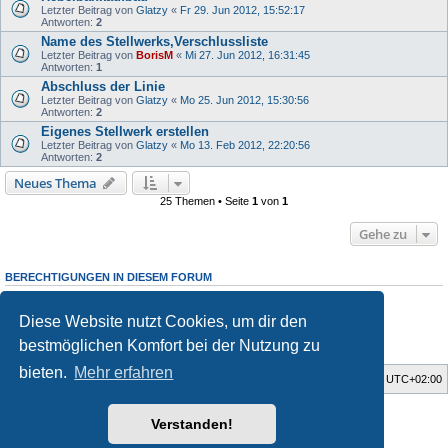
Letzter Beitrag von
Glatzy
«
Fr 29. Jun 2012, 15:52:17
Antworten:
2
Name des Stellwerks,Verschlussliste
Letzter Beitrag von
BorisM
«
Mi 27. Jun 2012, 16:31:45
Antworten:
1
Abschluss der Linie
Letzter Beitrag von
Glatzy
«
Mo 25. Jun 2012, 15:30:56
Antworten:
2
Eigenes Stellwerk erstellen
Letzter Beitrag von
Glatzy
«
Mo 13. Feb 2012, 22:20:56
Antworten:
2
Neues Thema
25 Themen • Seite
1
von
1
Gehe zu
BERECHTIGUNGEN IN DIESEM FORUM
Du darfst
keine
neuen Themen in diesem Forum erstellen.
Du darfst
keine
Antworten zu Themen in diesem Forum erstellen.
Diese Website nutzt Cookies, um dir den
Du darfst deine Beiträge in diesem Forum
nicht
ändern.
Du darfst deine Beiträge in diesem Forum
nicht
löschen.
bestmöglichen Komfort bei der Nutzung zu
Du darfst
keine
Dateianhänge in diesem Forum erstellen.
bieten.
Mehr erfahren
Foren-Übersicht
Alle Zeiten sind
UTC+02:00
Style developer by
Zuma Portal
,
Verstanden!
Powered by
phpBB
® Forum Software © phpBB Limited
Deutsche Übersetzung durch
phpBB.de