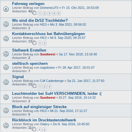
Fahrweg verlegen
Letzter Beitrag von
DomenicLP2
«
Fr 15. Okt 2021, 16:53:09
Antworten:
42
1
2
3
4
5
Wo sind die DrS2 Tischfelder?
Letzter Beitrag von
Hl13
«
Mo 3. Mai 2021, 09:56:02
Antworten:
1
Kontaktverschluss bei Bahnübergängen
Letzter Beitrag von
Hl13
«
Mi 9. Sep 2020, 09:15:57
Antworten:
13
1
2
Stellwerk Erstellen
Letzter Beitrag von
Suedwest
«
Sa 17. Nov 2018, 13:16:40
Antworten:
2
stelltisch speichern
Letzter Beitrag von
sagobowo
«
Fr 28. Apr 2017, 16:01:07
Antworten:
7
Signal
Letzter Beitrag von
Cdf Cadenberge
«
Sa 21. Jan 2017, 11:37:50
Antworten:
23
1
2
3
Leuchtmelder bei SuH VERSCHWINDEN, leider :(
Letzter Beitrag von
Suedwest
«
Di 27. Sep 2016, 19:14:32
Antworten:
2
Block auf eingleisiger Strecke
Letzter Beitrag von
Hl13
«
Mi 21. Sep 2016, 17:12:27
Antworten:
5
Rückblock im Drucktastenstellwerk
Letzter Beitrag von
Glatzy
«
Do 8. Sep 2016, 10:45:50
Antworten:
11
1
2