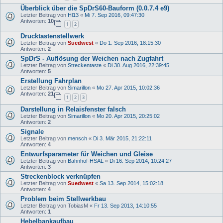
Überblick über die SpDrS60-Bauform (0.0.7.4 e9)
Letzter Beitrag von
Hl13
«
Mi 7. Sep 2016, 09:47:30
Antworten:
10
1
2
Drucktastenstellwerk
Letzter Beitrag von
Suedwest
«
Do 1. Sep 2016, 18:15:30
Antworten:
2
SpDrS - Auflösung der Weichen nach Zugfahrt
Letzter Beitrag von
Streckentaste
«
Di 30. Aug 2016, 22:39:45
Antworten:
5
Erstellung Fahrplan
Letzter Beitrag von
Simarillon
«
Mo 27. Apr 2015, 10:02:36
Antworten:
21
1
2
3
Darstellung in Relaisfenster falsch
Letzter Beitrag von
Simarillon
«
Mo 20. Apr 2015, 20:25:02
Antworten:
2
Signale
Letzter Beitrag von
mensch
«
Di 3. Mär 2015, 21:22:11
Antworten:
4
Entwurfsparameter für Weichen und Gleise
Letzter Beitrag von
Bahnhof-HSAL
«
Di 16. Sep 2014, 10:24:27
Antworten:
3
Streckenblock verknüpfen
Letzter Beitrag von
Suedwest
«
Sa 13. Sep 2014, 15:02:18
Antworten:
4
Problem beim Stellwerkbau
Letzter Beitrag von
TobiasM
«
Fr 13. Sep 2013, 14:10:55
Antworten:
1
Hebelbankaufbau