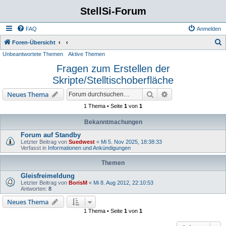
StellSi-Forum
FAQ
Anmelden
S
Foren-Übersicht
Unbeantwortete Themen
Aktive Themen
u
Fragen zum Erstellen der
c
Skripte/Stelltischoberfläche
h
e
Suche
Erweiterte Suche
Neues Thema
1 Thema • Seite
1
von
1
Bekanntmachungen
Forum auf Standby
Letzter Beitrag von
Suedwest
«
Mi 5. Nov 2025, 18:38:33
Verfasst in
Informationen und Ankündigungen
Themen
Gleisfreimeldung
Letzter Beitrag von
BorisM
«
Mi 8. Aug 2012, 22:10:53
Antworten:
8
Neues Thema
1 Thema • Seite
1
von
1