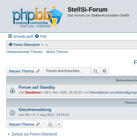
StellSi-Forum
Das Forum zur Stellwerksimulation StellSi
Schnellzugriff
FAQ
Foren-Übersicht
Unbeantwortete Themen
Aktive Themen
F
Suche
Erweiterte Such
Neues Thema
Bekanntmach
Forum auf Standby
von
Suedwest
»
Mi 5. Nov 2025, 18:38:33
» in
Informationen und Ankündigung
Themen
Gleisfreimeldung
von
Oli
»
Fr 3. Aug 2012, 18:43:22
Neues Thema
Zurück zur Foren-Übersicht