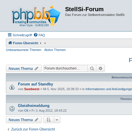
StellSi-Forum
Das Forum zur Stellwerksimulation StellSi
Schnellzugriff
FAQ
Foren-Übersicht
Unbeantwortete Themen
Aktive Themen
F
Suche
Erweiterte Such
Neues Thema
Bekanntmach
Forum auf Standby
von
Suedwest
»
Mi 5. Nov 2025, 18:38:33
» in
Informationen und Ankündigung
Themen
Gleisfreimeldung
von
Oli
»
Fr 3. Aug 2012, 18:43:22
Neues Thema
Zurück zur Foren-Übersicht