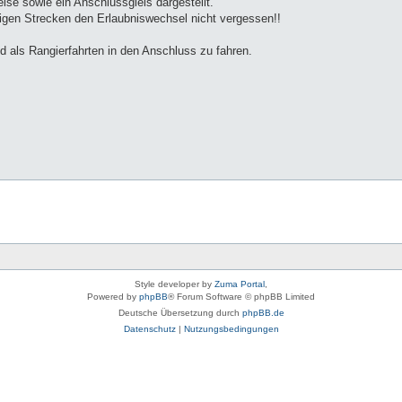
ise sowie ein Anschlussgleis dargestellt.
isigen Strecken den Erlaubniswechsel nicht vergessen!!
 als Rangierfahrten in den Anschluss zu fahren.
Style developer by
Zuma Portal
,
Powered by
phpBB
® Forum Software © phpBB Limited
Deutsche Übersetzung durch
phpBB.de
Datenschutz
|
Nutzungsbedingungen