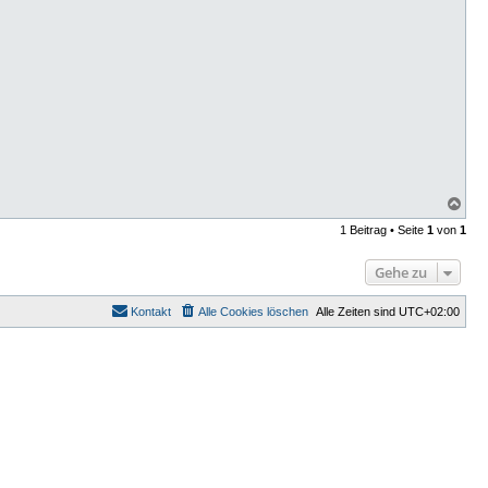
N
a
1 Beitrag • Seite
1
von
1
c
h
o
Gehe zu
b
e
n
Kontakt
Alle Cookies löschen
Alle Zeiten sind
UTC+02:00