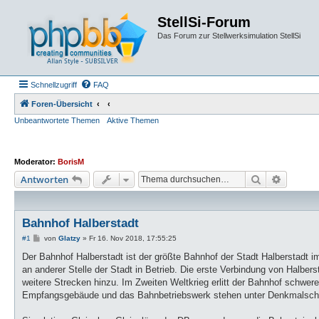
StellSi-Forum
Das Forum zur Stellwerksimulation StellSi
Schnellzugriff
FAQ
Foren-Übersicht
Unbeantwortete Themen
Aktive Themen
Moderator:
BorisM
Suche
Erweiter
Antworten
Bahnhof Halberstadt
B
#1
von
Glatzy
»
Fr 16. Nov 2018, 17:55:25
e
i
Der Bahnhof Halberstadt ist der größte Bahnhof der Stadt Halberstadt 
t
an anderer Stelle der Stadt in Betrieb. Die erste Verbindung von Hal
r
a
weitere Strecken hinzu. Im Zweiten Weltkrieg erlitt der Bahnhof schw
g
Empfangsgebäude und das Bahnbetriebswerk stehen unter Denkmalschu