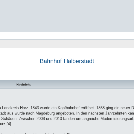
Bahnhof Halberstadt
te Suche
Nachricht
im Landkreis Harz. 1843 wurde ein Kopfbahnhof eröffnet. 1868 ging ein neuer
berstadt aus wurde nach Magdeburg angeboten. In den nächsten Jahrzehnten k
ere Schäden. Zwischen 2008 und 2010 fanden umfangreiche Modernisierungsarbe
tz.[4]