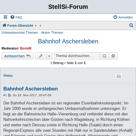
StellSi-Forum
FAQ
Anmelden
S
Foren-Übersicht
Unbeantwortete Themen
Aktive Themen
u
Bahnhof Aschersleben
c
h
Moderator:
BorisM
e
Suche
Erweiterte
Antworten
1 Beitrag • Seite
1
von
1
Glatzy
Bahnhof Aschersleben
B
#1
So 19. Nov 2017, 18:47:08
e
i
Der Bahnhof Aschersleben ist ein regionaler Eisenbahnknotenpunkt. Im
t
Jahr 2000 wurde er umfangreichen Umbaumaßnahmen unterzogen. Er
r
a
liegt an der Bahnstrecke Halle–Vienenburg und verbindet diese mit den
g
Nahverkehrsstrecken über Güsten nach Magdeburg, in Richtung Köthen
und weiter nach Dessau sowie in Richtung Halle (Saale) durch einen
Regional-Express alle zwei Stunden mit Halt nur in Sandersleben (Anhalt)
und Könnern und nach Goslar über Halberstadt, Wernigerode und