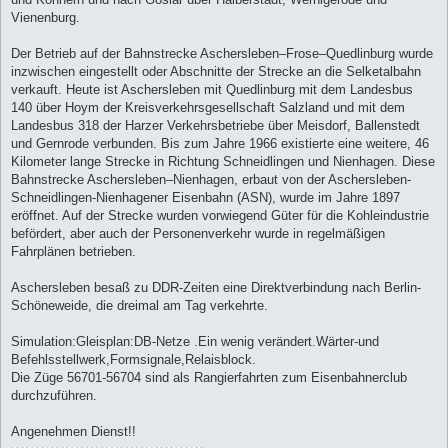
Vienenburg.
Der Betrieb auf der Bahnstrecke Aschersleben–Frose–Quedlinburg wurde
inzwischen eingestellt oder Abschnitte der Strecke an die Selketalbahn
verkauft. Heute ist Aschersleben mit Quedlinburg mit dem Landesbus
140 über Hoym der Kreisverkehrsgesellschaft Salzland und mit dem
Landesbus 318 der Harzer Verkehrsbetriebe über Meisdorf, Ballenstedt
und Gernrode verbunden. Bis zum Jahre 1966 existierte eine weitere, 46
Kilometer lange Strecke in Richtung Schneidlingen und Nienhagen. Diese
Bahnstrecke Aschersleben–Nienhagen, erbaut von der Aschersleben-
Schneidlingen-Nienhagener Eisenbahn (ASN), wurde im Jahre 1897
eröffnet. Auf der Strecke wurden vorwiegend Güter für die Kohleindustrie
befördert, aber auch der Personenverkehr wurde in regelmäßigen
Fahrplänen betrieben.
Aschersleben besaß zu DDR-Zeiten eine Direktverbindung nach Berlin-
Schöneweide, die dreimal am Tag verkehrte.
Simulation:Gleisplan:DB-Netze .Ein wenig verändert.Wärter-und
Befehlsstellwerk,Formsignale,Relaisblock.
Die Züge 56701-56704 sind als Rangierfahrten zum Eisenbahnerclub
durchzuführen.
Angenehmen Dienst!!