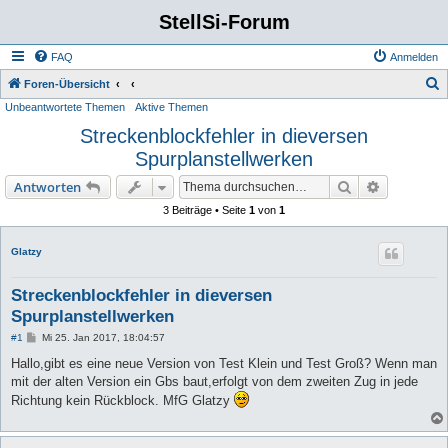
StellSi-Forum
FAQ
Anmelden
S
Foren-Übersicht
Unbeantwortete Themen
Aktive Themen
u
Streckenblockfehler in dieversen
c
Spurplanstellwerken
h
e
Suche
Erweiterte
Antworten
3 Beiträge • Seite
1
von
1
Glatzy
Streckenblockfehler in dieversen
Spurplanstellwerken
B
#1
Mi 25. Jan 2017, 18:04:57
e
i
Hallo,gibt es eine neue Version von Test Klein und Test Groß? Wenn man
t
mit der alten Version ein Gbs baut,erfolgt von dem zweiten Zug in jede
r
a
Richtung kein Rückblock. MfG Glatzy
g