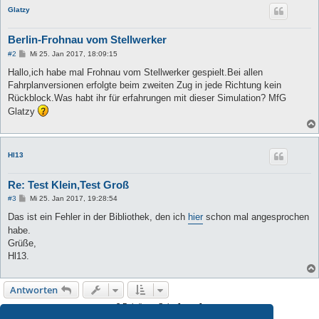
Glatzy
Berlin-Frohnau vom Stellwerker
B
#2
Mi 25. Jan 2017, 18:09:15
e
i
Hallo,ich habe mal Frohnau vom Stellwerker gespielt.Bei allen
t
Fahrplanversionen erfolgte beim zweiten Zug in jede Richtung kein
r
a
Rückblock.Was habt ihr für erfahrungen mit dieser Simulation? MfG
g
Glatzy
Hl13
Re: Test Klein,Test Groß
B
#3
Mi 25. Jan 2017, 19:28:54
e
i
Das ist ein Fehler in der Bibliothek, den ich
hier
schon mal angesprochen
t
habe.
r
a
Grüße,
g
Hl13.
Antworten
3 Beiträge • Seite
1
von
1