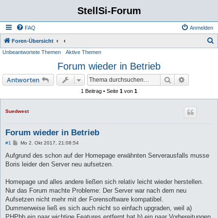
StellSi-Forum
FAQ
Anmelden
S
Foren-Übersicht
Unbeantwortete Themen
Aktive Themen
u
Forum wieder in Betrieb
c
h
Suche
Erweiterte
Antworten
e
1 Beitrag • Seite
1
von
1
Suedwest
Forum wieder in Betrieb
B
#1
Mo 2. Okt 2017, 21:08:54
e
i
Aufgrund des schon auf der Homepage erwähnten Serverausfalls musse
t
Boris leider den Server neu aufsetzen.
r
a
g
Homepage und alles andere ließen sich relativ leicht wieder herstellen.
Nur das Forum machte Probleme: Der Server war nach dem neu
Aufsetzen nicht mehr mit der Forensoftware kompatibel.
Dummerweise ließ es sich auch nicht so einfach upgraden, weil a)
PHPbb ein paar wichtige Features entfernt hat b) ein paar Vorbereitungen