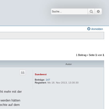
Suche
Erwei
Anmelden
1 Beitrag • Seite
1
von
1
Autor
Suedwest
Beiträge:
147
Registriert:
Mo 18. Nov 2013, 13:30:30
ht mehr mit der
 werden hätten
Rechte auf dem