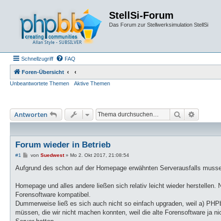
StellSi-Forum
Das Forum zur Stellwerksimulation StellSi
Schnellzugriff
FAQ
Foren-Übersicht
Unbeantwortete Themen
Aktive Themen
Suche
Erweiter
Antworten
Forum wieder in Betrieb
B
#1
von
Suedwest
»
Mo 2. Okt 2017, 21:08:54
e
i
Aufgrund des schon auf der Homepage erwähnten Serverausfalls musse 
t
r
a
Homepage und alles andere ließen sich relativ leicht wieder herstelle
g
Forensoftware kompatibel.
Dummerweise ließ es sich auch nicht so einfach upgraden, weil a) PHPb
müssen, die wir nicht machen konnten, weil die alte Forensoftware ja n