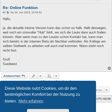
Re: Online Funktion
B
#2
Sa 24. Jun 2023, 23:54:51
e
i
Hallo,
t
r
a
ja, die aktuelle interne Version kann das schon so halb. Halb deswegen,
g
weil noch ein sinnvoller "Hub" fehlt, wo sich die Leute dann auch finden
können. Aber wenn man zu den Leuten schon Kontakt hat, kann man
sich bereits in der internen Beta als Nachbar verbinden. Als Kollege am
selben Stellwerk zu arbeiten soll auch mal kommen. Wann steht noch
nicht fest.
Gruß
Suedwest
Antworten
2 Beiträge • Seite
1
von
1
Diese Website nutzt Cookies, um dir den
Gehe zu
bestmöglichen Komfort bei der Nutzung zu
Foren-Übersicht
Alle Zeiten sind
UTC+02:00
bieten.
Mehr erfahren
Style developer by
Zuma Portal
,
Powered by
phpBB
® Forum Software © phpBB Limited