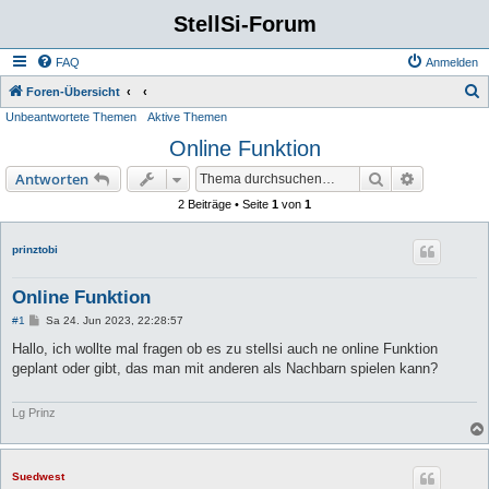
StellSi-Forum
FAQ
Anmelden
S
Foren-Übersicht
Unbeantwortete Themen
Aktive Themen
u
Online Funktion
c
h
Suche
Erweiterte
Antworten
e
2 Beiträge • Seite
1
von
1
prinztobi
Online Funktion
B
#1
Sa 24. Jun 2023, 22:28:57
e
i
Hallo, ich wollte mal fragen ob es zu stellsi auch ne online Funktion
t
geplant oder gibt, das man mit anderen als Nachbarn spielen kann?
r
a
g
Lg Prinz
Suedwest