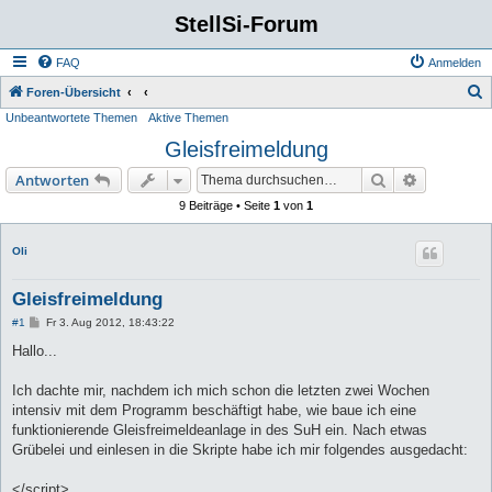
StellSi-Forum
FAQ
Anmelden
S
Foren-Übersicht
Unbeantwortete Themen
Aktive Themen
u
Gleisfreimeldung
c
h
Suche
Erweiterte
Antworten
e
9 Beiträge • Seite
1
von
1
Oli
Gleisfreimeldung
B
#1
Fr 3. Aug 2012, 18:43:22
e
i
Hallo...
t
r
a
Ich dachte mir, nachdem ich mich schon die letzten zwei Wochen
g
intensiv mit dem Programm beschäftigt habe, wie baue ich eine
funktionierende Gleisfreimeldeanlage in des SuH ein. Nach etwas
Grübelei und einlesen in die Skripte habe ich mir folgendes ausgedacht:
</script>