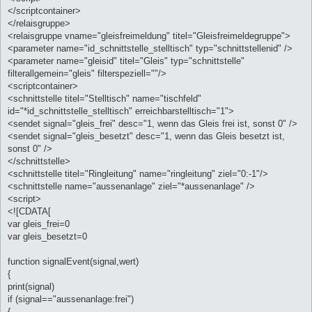
</scriptcontainer>
</relaisgruppe>
<relaisgruppe vname="gleisfreimeldung" titel="Gleisfreimeldegruppe">
<parameter name="id_schnittstelle_stelltisch" typ="schnittstellenid" />
<parameter name="gleisid" titel="Gleis" typ="schnittstelle"
filterallgemein="gleis" filterspeziell=""/>
<scriptcontainer>
<schnittstelle titel="Stelltisch" name="tischfeld"
id="*id_schnittstelle_stelltisch" erreichbarstelltisch="1">
<sendet signal="gleis_frei" desc="1, wenn das Gleis frei ist, sonst 0" />
<sendet signal="gleis_besetzt" desc="1, wenn das Gleis besetzt ist,
sonst 0" />
</schnittstelle>
<schnittstelle titel="Ringleitung" name="ringleitung" ziel="0:-1"/>
<schnittstelle name="aussenanlage" ziel="*aussenanlage" />
<script>
<![CDATA[
var gleis_frei=0
var gleis_besetzt=0
function signalEvent(signal,wert)
{
print(signal)
if (signal=="aussenanlage:frei")
{