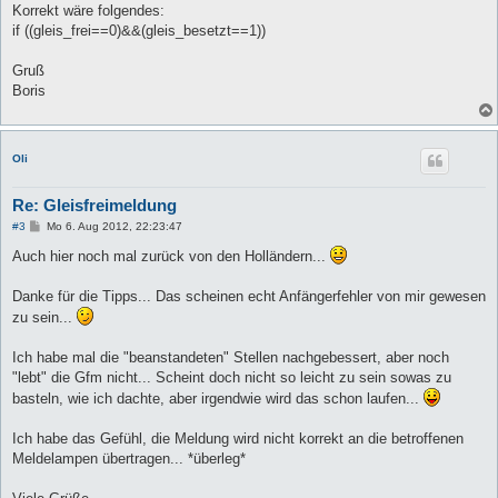
Korrekt wäre folgendes:
if ((gleis_frei==0)&&(gleis_besetzt==1))
Gruß
Boris
Oli
Re: Gleisfreimeldung
B
#3
Mo 6. Aug 2012, 22:23:47
e
i
Auch hier noch mal zurück von den Holländern...
t
r
a
Danke für die Tipps... Das scheinen echt Anfängerfehler von mir gewesen
g
zu sein...
Ich habe mal die "beanstandeten" Stellen nachgebessert, aber noch
"lebt" die Gfm nicht... Scheint doch nicht so leicht zu sein sowas zu
basteln, wie ich dachte, aber irgendwie wird das schon laufen...
Ich habe das Gefühl, die Meldung wird nicht korrekt an die betroffenen
Meldelampen übertragen... *überleg*