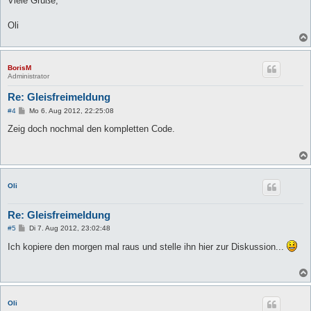
Viele Grüße,
Oli
BorisM
Administrator
Re: Gleisfreimeldung
B
#4
Mo 6. Aug 2012, 22:25:08
e
i
Zeig doch nochmal den kompletten Code.
t
r
a
g
Oli
Re: Gleisfreimeldung
B
#5
Di 7. Aug 2012, 23:02:48
e
i
Ich kopiere den morgen mal raus und stelle ihn hier zur Diskussion...
t
r
a
g
Oli