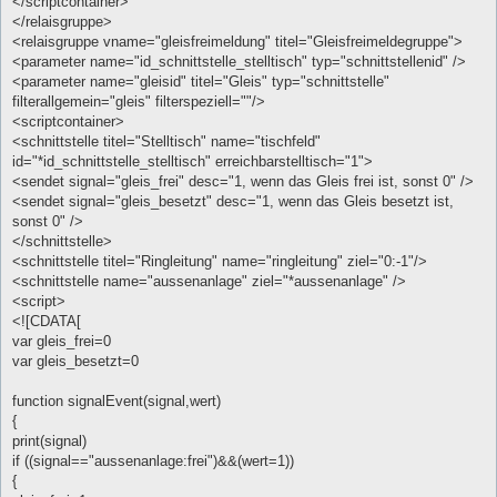
</scriptcontainer>
</relaisgruppe>
<relaisgruppe vname="gleisfreimeldung" titel="Gleisfreimeldegruppe">
<parameter name="id_schnittstelle_stelltisch" typ="schnittstellenid" />
<parameter name="gleisid" titel="Gleis" typ="schnittstelle"
filterallgemein="gleis" filterspeziell=""/>
<scriptcontainer>
<schnittstelle titel="Stelltisch" name="tischfeld"
id="*id_schnittstelle_stelltisch" erreichbarstelltisch="1">
<sendet signal="gleis_frei" desc="1, wenn das Gleis frei ist, sonst 0" />
<sendet signal="gleis_besetzt" desc="1, wenn das Gleis besetzt ist,
sonst 0" />
</schnittstelle>
<schnittstelle titel="Ringleitung" name="ringleitung" ziel="0:-1"/>
<schnittstelle name="aussenanlage" ziel="*aussenanlage" />
<script>
<![CDATA[
var gleis_frei=0
var gleis_besetzt=0
function signalEvent(signal,wert)
{
print(signal)
if ((signal=="aussenanlage:frei")&&(wert=1))
{