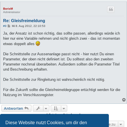
BorisM
Administrator
Re: Gleisfreimeldung
B
#9
Mi 8. Aug 2012, 22:10:53
e
i
Ja, der Ansatz ist schon richtig, das sollte passen, allerdings würde ich
t
hier nur eine Variable nehmen und nicht gleich zwei - das ist momentan
r
a
etwas doppelt alles
g
Die Schnittstelle zur Aussenanlage passt nicht - hier nutzt Du einen
Parameter, der oben nicht definiert ist. Du solltest also den zweiten
Parameter nochmal überarbeiten. Außerdem sollten die Parameter Titel
und Beschreibung erhalten.
Die Schnittstelle zur Ringleitung ist wahrscheinlich nicht nötig.
Für die Zukunft sollte die Gleisfreimeldegruppe ertüchtigt werden für die
Nutzung im Verschlussregister.
Antworten
9 Beiträge • Seite
1
von
1
Diese Website nutzt Cookies, um dir den
Gehe zu