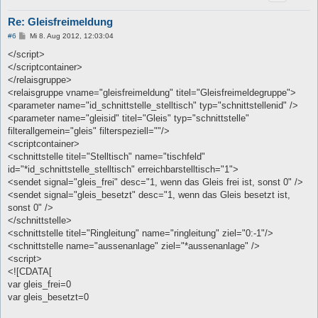
Re: Gleisfreimeldung
B
#6
Mi 8. Aug 2012, 12:03:04
e
i
</script>
t
</scriptcontainer>
r
a
</relaisgruppe>
g
<relaisgruppe vname="gleisfreimeldung" titel="Gleisfreimeldegruppe">
<parameter name="id_schnittstelle_stelltisch" typ="schnittstellenid" />
<parameter name="gleisid" titel="Gleis" typ="schnittstelle"
filterallgemein="gleis" filterspeziell=""/>
<scriptcontainer>
<schnittstelle titel="Stelltisch" name="tischfeld"
id="*id_schnittstelle_stelltisch" erreichbarstelltisch="1">
<sendet signal="gleis_frei" desc="1, wenn das Gleis frei ist, sonst 0" />
<sendet signal="gleis_besetzt" desc="1, wenn das Gleis besetzt ist,
sonst 0" />
</schnittstelle>
<schnittstelle titel="Ringleitung" name="ringleitung" ziel="0:-1"/>
<schnittstelle name="aussenanlage" ziel="*aussenanlage" />
<script>
<![CDATA[
var gleis_frei=0
var gleis_besetzt=0