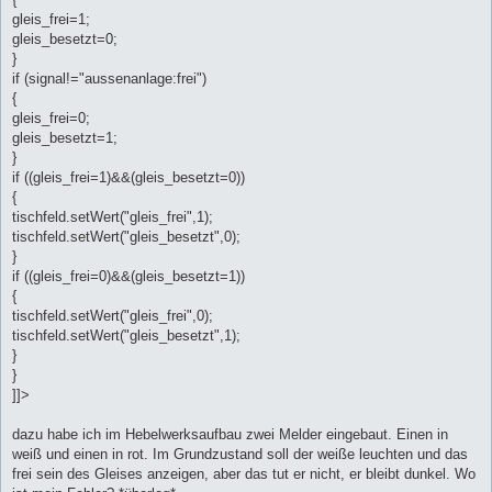
gleis_frei=1;
gleis_besetzt=0;
}
if (signal!="aussenanlage:frei")
{
gleis_frei=0;
gleis_besetzt=1;
}
if ((gleis_frei=1)&&(gleis_besetzt=0))
{
tischfeld.setWert("gleis_frei",1);
tischfeld.setWert("gleis_besetzt",0);
}
if ((gleis_frei=0)&&(gleis_besetzt=1))
{
tischfeld.setWert("gleis_frei",0);
tischfeld.setWert("gleis_besetzt",1);
}
}
]]>
dazu habe ich im Hebelwerksaufbau zwei Melder eingebaut. Einen in
weiß und einen in rot. Im Grundzustand soll der weiße leuchten und das
frei sein des Gleises anzeigen, aber das tut er nicht, er bleibt dunkel. Wo