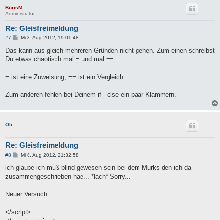
BorisM
Administrator
Re: Gleisfreimeldung
B
#7
Mi 8. Aug 2012, 19:01:48
e
i
Das kann aus gleich mehreren Gründen nicht gehen. Zum einen schreibst
t
Du etwas chaotisch mal = und mal ==
r
a
g
= ist eine Zuweisung, == ist ein Vergleich.
Zum anderen fehlen bei Deinem if - else ein paar Klammern.
Oli
Re: Gleisfreimeldung
B
#8
Mi 8. Aug 2012, 21:32:58
e
i
ich glaube ich muß blind gewesen sein bei dem Murks den ich da
t
zusammengeschrieben hae... *lach* Sorry...
r
a
g
Neuer Versuch:
</script>