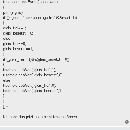
function signalEvent(signal,wert)
{
print(signal)
if ((signal=="aussenanlage:frei")&&(wert=1))
{
gleis_frei==1;
gleis_besetzt==0;
else
gleis_frei==0;
gleis_besetzt==1;
}
if ((gleis_frei==1)&&(gleis_besetzt==0))
{
tischfeld.setWert("gleis_frei",1);
tischfeld.setWert("gleis_besetzt",0);
else
tischfeld.setWert("gleis_frei",0);
tischfeld.setWert("gleis_besetzt",1);
}
}
]]>
Ich habe das jetzt noch nicht testen können...