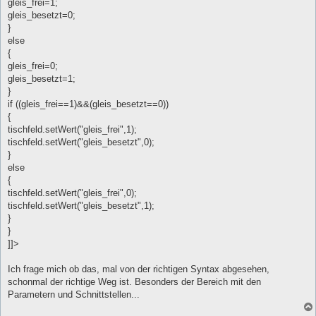
gleis_frei=1;
gleis_besetzt=0;
}
else
{
gleis_frei=0;
gleis_besetzt=1;
}
if ((gleis_frei==1)&&(gleis_besetzt==0))
{
tischfeld.setWert("gleis_frei",1);
tischfeld.setWert("gleis_besetzt",0);
}
else
{
tischfeld.setWert("gleis_frei",0);
tischfeld.setWert("gleis_besetzt",1);
}
}
]]>
Ich frage mich ob das, mal von der richtigen Syntax abgesehen,
schonmal der richtige Weg ist. Besonders der Bereich mit den
Parametern und Schnittstellen...