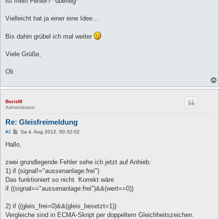
ist mein Fehler? *überleg*
Vielleicht hat ja einer eine Idee...
Bis dahin grübel ich mal weiter
Viele Grüße,
Oli
BorisM
Administrator
Re: Gleisfreimeldung
B
#2
Sa 4. Aug 2012, 00:32:02
e
i
Hallo,
t
r
a
zwei grundlegende Fehler sehe ich jetzt auf Anhieb:
g
1) if (signal!="aussenanlage:frei")
Das funktioniert so nicht. Korrekt wäre
if ((signal=="aussenanlage:frei")&&(wert==0))
2) if ((gleis_frei=0)&&(gleis_besetzt=1))
Vergleiche sind in ECMA-Skript per doppeltem Gleichheitszeichen.