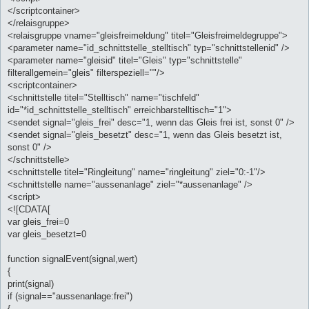
</scriptcontainer>
</relaisgruppe>
<relaisgruppe vname="gleisfreimeldung" titel="Gleisfreimeldegruppe">
<parameter name="id_schnittstelle_stelltisch" typ="schnittstellenid" />
<parameter name="gleisid" titel="Gleis" typ="schnittstelle"
filterallgemein="gleis" filterspeziell=""/>
<scriptcontainer>
<schnittstelle titel="Stelltisch" name="tischfeld"
id="*id_schnittstelle_stelltisch" erreichbarstelltisch="1">
<sendet signal="gleis_frei" desc="1, wenn das Gleis frei ist, sonst 0" />
<sendet signal="gleis_besetzt" desc="1, wenn das Gleis besetzt ist,
sonst 0" />
</schnittstelle>
<schnittstelle titel="Ringleitung" name="ringleitung" ziel="0:-1"/>
<schnittstelle name="aussenanlage" ziel="*aussenanlage" />
<script>
<![CDATA[
var gleis_frei=0
var gleis_besetzt=0
function signalEvent(signal,wert)
{
print(signal)
if (signal=="aussenanlage:frei")
{