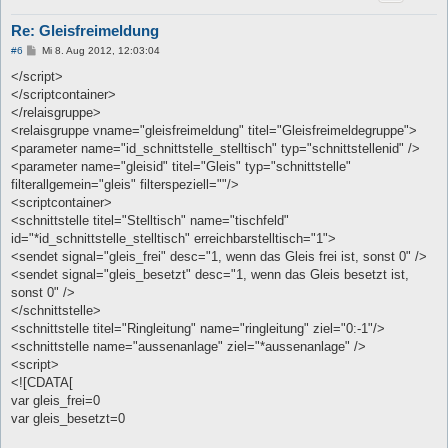
Re: Gleisfreimeldung
B
#6
Mi 8. Aug 2012, 12:03:04
e
i
</script>
t
</scriptcontainer>
r
a
</relaisgruppe>
g
<relaisgruppe vname="gleisfreimeldung" titel="Gleisfreimeldegruppe">
<parameter name="id_schnittstelle_stelltisch" typ="schnittstellenid" />
<parameter name="gleisid" titel="Gleis" typ="schnittstelle"
filterallgemein="gleis" filterspeziell=""/>
<scriptcontainer>
<schnittstelle titel="Stelltisch" name="tischfeld"
id="*id_schnittstelle_stelltisch" erreichbarstelltisch="1">
<sendet signal="gleis_frei" desc="1, wenn das Gleis frei ist, sonst 0" />
<sendet signal="gleis_besetzt" desc="1, wenn das Gleis besetzt ist,
sonst 0" />
</schnittstelle>
<schnittstelle titel="Ringleitung" name="ringleitung" ziel="0:-1"/>
<schnittstelle name="aussenanlage" ziel="*aussenanlage" />
<script>
<![CDATA[
var gleis_frei=0
var gleis_besetzt=0