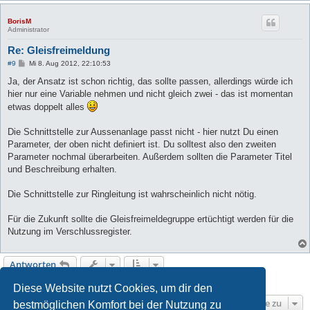
BorisM
Administrator
Re: Gleisfreimeldung
B
#9
Mi 8. Aug 2012, 22:10:53
e
i
Ja, der Ansatz ist schon richtig, das sollte passen, allerdings würde ich
t
hier nur eine Variable nehmen und nicht gleich zwei - das ist momentan
r
a
etwas doppelt alles
g
Die Schnittstelle zur Aussenanlage passt nicht - hier nutzt Du einen
Parameter, der oben nicht definiert ist. Du solltest also den zweiten
Parameter nochmal überarbeiten. Außerdem sollten die Parameter Titel
und Beschreibung erhalten.
Die Schnittstelle zur Ringleitung ist wahrscheinlich nicht nötig.
Für die Zukunft sollte die Gleisfreimeldegruppe ertüchtigt werden für die
Nutzung im Verschlussregister.
Antworten
9 Beiträge • Seite
1
von
1
Diese Website nutzt Cookies, um dir den
Gehe zu
bestmöglichen Komfort bei der Nutzung zu