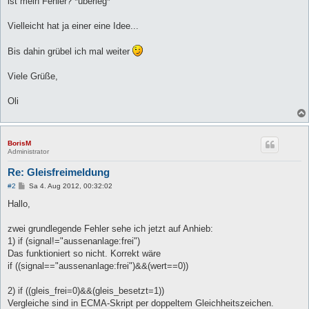
ist mein Fehler? *überleg*
Vielleicht hat ja einer eine Idee...
Bis dahin grübel ich mal weiter
Viele Grüße,
Oli
BorisM
Administrator
Re: Gleisfreimeldung
B
#2
Sa 4. Aug 2012, 00:32:02
e
i
Hallo,
t
r
a
zwei grundlegende Fehler sehe ich jetzt auf Anhieb:
g
1) if (signal!="aussenanlage:frei")
Das funktioniert so nicht. Korrekt wäre
if ((signal=="aussenanlage:frei")&&(wert==0))
2) if ((gleis_frei=0)&&(gleis_besetzt=1))
Vergleiche sind in ECMA-Skript per doppeltem Gleichheitszeichen.