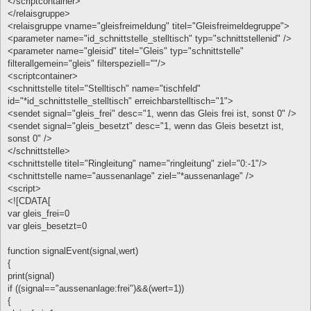
</scriptcontainer>
</relaisgruppe>
<relaisgruppe vname="gleisfreimeldung" titel="Gleisfreimeldegruppe">
<parameter name="id_schnittstelle_stelltisch" typ="schnittstellenid" />
<parameter name="gleisid" titel="Gleis" typ="schnittstelle"
filterallgemein="gleis" filterspeziell=""/>
<scriptcontainer>
<schnittstelle titel="Stelltisch" name="tischfeld"
id="*id_schnittstelle_stelltisch" erreichbarstelltisch="1">
<sendet signal="gleis_frei" desc="1, wenn das Gleis frei ist, sonst 0" />
<sendet signal="gleis_besetzt" desc="1, wenn das Gleis besetzt ist,
sonst 0" />
</schnittstelle>
<schnittstelle titel="Ringleitung" name="ringleitung" ziel="0:-1"/>
<schnittstelle name="aussenanlage" ziel="*aussenanlage" />
<script>
<![CDATA[
var gleis_frei=0
var gleis_besetzt=0
function signalEvent(signal,wert)
{
print(signal)
if ((signal=="aussenanlage:frei")&&(wert=1))
{