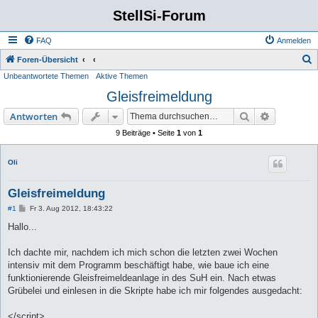
StellSi-Forum
FAQ
Anmelden
S
Foren-Übersicht
Unbeantwortete Themen
Aktive Themen
u
Gleisfreimeldung
c
h
Suche
Erweiterte
Antworten
e
9 Beiträge • Seite
1
von
1
Oli
Gleisfreimeldung
B
#1
Fr 3. Aug 2012, 18:43:22
e
i
Hallo...
t
r
a
Ich dachte mir, nachdem ich mich schon die letzten zwei Wochen
g
intensiv mit dem Programm beschäftigt habe, wie baue ich eine
funktionierende Gleisfreimeldeanlage in des SuH ein. Nach etwas
Grübelei und einlesen in die Skripte habe ich mir folgendes ausgedacht:
</script>