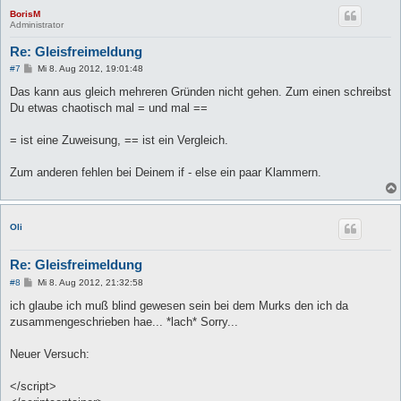
BorisM
Administrator
Re: Gleisfreimeldung
B
#7
Mi 8. Aug 2012, 19:01:48
e
i
Das kann aus gleich mehreren Gründen nicht gehen. Zum einen schreibst
t
Du etwas chaotisch mal = und mal ==
r
a
g
= ist eine Zuweisung, == ist ein Vergleich.
Zum anderen fehlen bei Deinem if - else ein paar Klammern.
Oli
Re: Gleisfreimeldung
B
#8
Mi 8. Aug 2012, 21:32:58
e
i
ich glaube ich muß blind gewesen sein bei dem Murks den ich da
t
zusammengeschrieben hae... *lach* Sorry...
r
a
g
Neuer Versuch:
</script>