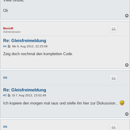
Viele Grüße,
Oli
BorisM
Administrator
Re: Gleisfreimeldung
B
#4
Mo 6. Aug 2012, 22:25:08
e
i
Zeig doch nochmal den kompletten Code.
t
r
a
g
Oli
Re: Gleisfreimeldung
B
#5
Di 7. Aug 2012, 23:02:48
e
i
Ich kopiere den morgen mal raus und stelle ihn hier zur Diskussion...
t
r
a
g
Oli