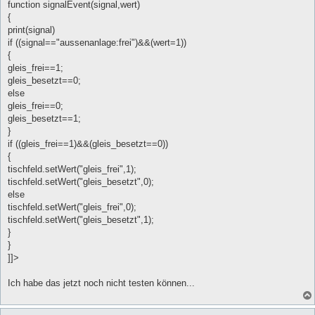
function signalEvent(signal,wert)
{
print(signal)
if ((signal=="aussenanlage:frei")&&(wert=1))
{
gleis_frei==1;
gleis_besetzt==0;
else
gleis_frei==0;
gleis_besetzt==1;
}
if ((gleis_frei==1)&&(gleis_besetzt==0))
{
tischfeld.setWert("gleis_frei",1);
tischfeld.setWert("gleis_besetzt",0);
else
tischfeld.setWert("gleis_frei",0);
tischfeld.setWert("gleis_besetzt",1);
}
}
]]>
Ich habe das jetzt noch nicht testen können...