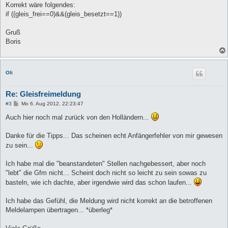
Korrekt wäre folgendes:
if ((gleis_frei==0)&&(gleis_besetzt==1))
Gruß
Boris
Oli
Re: Gleisfreimeldung
B
#3
Mo 6. Aug 2012, 22:23:47
e
i
Auch hier noch mal zurück von den Holländern...
t
r
a
Danke für die Tipps... Das scheinen echt Anfängerfehler von mir gewesen
g
zu sein...
Ich habe mal die "beanstandeten" Stellen nachgebessert, aber noch
"lebt" die Gfm nicht... Scheint doch nicht so leicht zu sein sowas zu
basteln, wie ich dachte, aber irgendwie wird das schon laufen...
Ich habe das Gefühl, die Meldung wird nicht korrekt an die betroffenen
Meldelampen übertragen... *überleg*