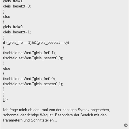
gleis_frei=1;
gleis_besetzt=0;
}
else
{
gleis_frei=0;
gleis_besetzt=1;
}
if ((gleis_frei==1)&&(gleis_besetzt==0))
{
tischfeld.setWert("gleis_frei",1);
tischfeld.setWert("gleis_besetzt",0);
}
else
{
tischfeld.setWert("gleis_frei",0);
tischfeld.setWert("gleis_besetzt",1);
}
}
]]>
Ich frage mich ob das, mal von der richtigen Syntax abgesehen,
schonmal der richtige Weg ist. Besonders der Bereich mit den
Parametern und Schnittstellen...