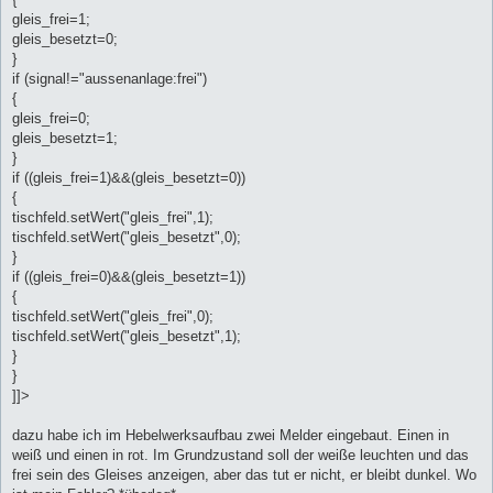
gleis_frei=1;
gleis_besetzt=0;
}
if (signal!="aussenanlage:frei")
{
gleis_frei=0;
gleis_besetzt=1;
}
if ((gleis_frei=1)&&(gleis_besetzt=0))
{
tischfeld.setWert("gleis_frei",1);
tischfeld.setWert("gleis_besetzt",0);
}
if ((gleis_frei=0)&&(gleis_besetzt=1))
{
tischfeld.setWert("gleis_frei",0);
tischfeld.setWert("gleis_besetzt",1);
}
}
]]>
dazu habe ich im Hebelwerksaufbau zwei Melder eingebaut. Einen in
weiß und einen in rot. Im Grundzustand soll der weiße leuchten und das
frei sein des Gleises anzeigen, aber das tut er nicht, er bleibt dunkel. Wo